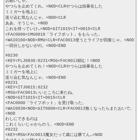
お願いじゃ。

やつらを止めてくれ。<NOD<CLRやつらは凶暴化した

ミミガーを地上に

送り込む気なんじゃ。<NOD<CLR

ああ、そうじゃ。<NOD

これを持っていけ…<NOD<GIT1015<IT+0015<CLR

<FAC0000<CMU0010「ライフポット」をもらった。
<WAI0160<NOD<RMU<CLR<FAC0013使うとライフが回復じゃ。<NOD

一回分しかないがの。<NOD<END

#0230

<KEY<FLJ0830:0231<MSG<FAC0013頼む！<NOD

やつらを止めてくれ！<NOD<CLRやつらは凶暴化した

ミミガーを地上に

送り込む気なんじゃ。<NOD<END

#0231

<KEY<ITJ0015:0232

<MSG<FAC0013いいところに来たね。
<NOD<GIT1015<IT+0015<CLR

<FAC0000「ライフポット」を受け取った。
<WAI0030<NOD<GIT0000<CLR<FAC0013無くなったらまたおいで。
<NOD

わしにできるのは

これくらいじゃからのう。<NOD<END

#0232

<KEY<MSG<FAC0013魔女だって歳には勝てん…<NOD
