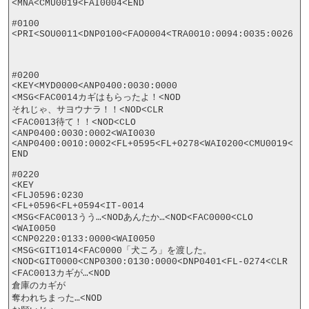
<MNA<CMU0019<FAI0004<END

#0100

<PRI<SOU0011<DNP0100<FAO0004<TRA0010:0094:0035:0026

#0200

<KEY<MYD0000<ANP0400:0030:0000

<MSG<FAC0014カギはもらったよ！<NOD

それじゃ、サヨウナラ！！<NOD<CLR

<FAC0013待て！！<NOD<CLO

<ANP0400:0030:0002<WAI0030

<ANP0400:0010:0002<FL+0595<FL+0278<WAI0200<CMU0019<
END

#0220

<KEY

<FLJ0596:0230

<FL+0596<FL+0594<IT-0014

<MSG<FAC0013うう…<NODあんたか…<NOD<FAC0000<CLO

<WAI0050

<CNP0220:0133:0000<WAI0050

<MSG<GIT1014<FAC0000「犬ころ」を渡した。
<NOD<GIT0000<CNP0300:0130:0000<DNP0401<FL-0274<CLR

<FAC0013カギが…<NOD

倉庫のカギが

奪われちまった…<NOD
