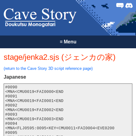
Forum
Discor
≡
Menu
stage/jenka2.sjs (ジェンカの家)
(return to the Cave Story 3D script reference page)
Japanese
#0090

<MNA<CMU0019<FAI0000<END

#0091

<MNA<CMU0019<FAI0001<END

#0092

<MNA<CMU0019<FAI0002<END

#0093

<MNA<CMU0019<FAI0003<END

#0094

<MNA<FLJ0595:0095<KEY<CMU0011<FAI0004<EVE0200

#0095
