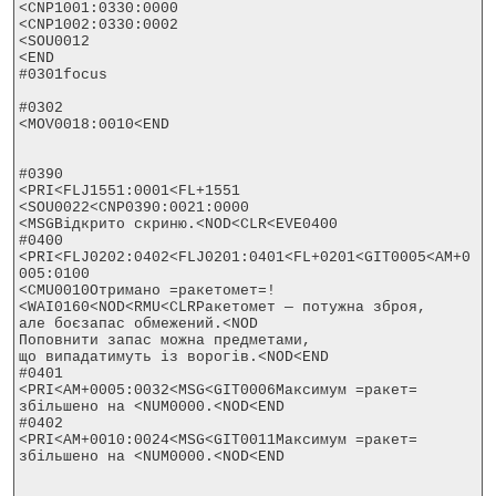
<CNP1001:0330:0000

<CNP1002:0330:0002

<SOU0012

<END

#0301focus

#0302

<MOV0018:0010<END

#0390

<PRI<FLJ1551:0001<FL+1551

<SOU0022<CNP0390:0021:0000

<MSGВідкрито скриню.<NOD<CLR<EVE0400

#0400

<PRI<FLJ0202:0402<FLJ0201:0401<FL+0201<GIT0005<AM+0
005:0100

<CMU0010Отримано =ракетомет=!
<WAI0160<NOD<RMU<CLRРакетомет — потужна зброя,

але боєзапас обмежений.<NOD

Поповнити запас можна предметами,

що випадатимуть із ворогів.<NOD<END

#0401

<PRI<AM+0005:0032<MSG<GIT0006Максимум =ракет= 
збільшено на <NUM0000.<NOD<END

#0402

<PRI<AM+0010:0024<MSG<GIT0011Максимум =ракет= 
збільшено на <NUM0000.<NOD<END
