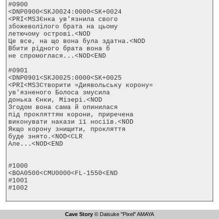
#0900

<DNP0900<SKJ0024:0000<SK+0024

<PRI<MS3Єнка ув'язнила свого

збожеволілого брата на цьому

летючому острові.<NOD

Це все, на що вона була здатна.<NOD

Вбити рідного брата вона б

не спромоглася...<NOD<END

#0901

<DNP0901<SKJ0025:0000<SK+0025

<PRI<MS3Створити =Диявольську корону=

ув'язненого Болоса змусила

донька Єнки, Мізері.<NOD

Згодом вона сама й опинилася

під прокляттям корони, приречена

виконувати накази її носіїв.<NOD

Якщо корону знищити, прокляття

буде знято.<NOD<CLR

Але...<NOD<END

#1000

<BOA0500<CMU0000<FL-1550<END

#1001

#1002

Cave Story
© Daisuke "Pixel" AMAYA