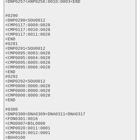
<DNP0257<ANP0256:0010:0003<END

#0290

<DNP0290<SOU0012

<CMP0117:0009:0028

<CMP0117:0010:0028

<CMP0117:0011:0028

<END

#0291

<DNP0291<SOU0012

<CMP0095:0003:0028

<CMP0095:0004:0028

<CMP0095:0005:0028

<CMP0095:0006:0028

<END

#0292

<DNP0292<SOU0012

<CMP0000:0000:0028

<CMP0000:0000:0028

<CMP0000:0000:0028

<END

#0300

<DNP0300<DNA0309<DNA0311<DNA0317

<FON0301:0016

<CMU0007<BSL0000

<CMP0020:0011:0001

<CMP0020:0012:0001

<BOA0100
