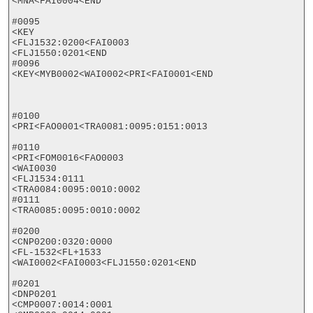
<MNA<FAI0004<END

#0095

<KEY

<FLJ1532:0200<FAI0003

<FLJ1550:0201<END

#0096

<KEY<MYB0002<WAI0002<PRI<FAI0001<END

#0100

<PRI<FAO0001<TRA0081:0095:0151:0013

#0110

<PRI<FOM0016<FAO0003

<WAI0030

<FLJ1534:0111

<TRA0084:0095:0010:0002

#0111

<TRA0085:0095:0010:0002

#0200

<CNP0200:0320:0000

<FL-1532<FL+1533

<WAI0002<FAI0003<FLJ1550:0201<END

#0201

<DNP0201

<CMP0007:0014:0001
