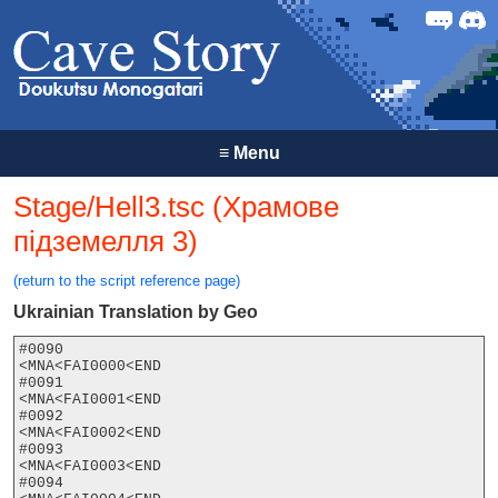
Forum
Discor
≡
Menu
Stage/Hell3.tsc (Храмове
підземелля 3)
(return to the script reference page)
Ukrainian Translation by Geo
#0090

<MNA<FAI0000<END

#0091

<MNA<FAI0001<END

#0092

<MNA<FAI0002<END

#0093

<MNA<FAI0003<END

#0094
