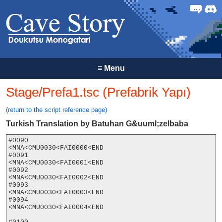
Forum
Discor
≡
Menu
Stage/Prefa1.tsc (Prefabrik Yapı)
(return to the script reference page)
Turkish Translation by Batuhan G&uuml;zelbaba
#0090

<MNA<CMU0030<FAI0000<END

#0091

<MNA<CMU0030<FAI0001<END

#0092

<MNA<CMU0030<FAI0002<END

#0093

<MNA<CMU0030<FAI0003<END

#0094

<MNA<CMU0030<FAI0004<END
