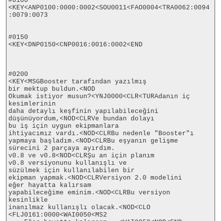
#0100

<KEY<ANP0100:0000:0002<SOU0011<FAO0004<TRA0062:0094
:0079:0073

#0150

<KEY<DNP0150<CNP0016:0016:0002<END

#0200

<KEY<MSGBooster tarafından yazılmış

bir mektup buldun.<NOD

Okumak istiyor musun?<YNJ0000<CLR<TURAdanın iç 
kesimlerinin

daha detaylı keşfinin yapılabileceğini

düşünüyordum,<NOD<CLRVe bundan dolayı

bu iş için uygun ekipmanlara

ihtiyacımız vardı.<NOD<CLRBu nedenle "Booster"ı

yapmaya başladım.<NOD<CLRBu eşyanın gelişme

sürecini 2 parçaya ayırdım.

v0.8 ve v0.8<NOD<CLRŞu an için planım

v0.8 versiyonunu kullanışlı ve

süzülmek için kullanılabilen bir

ekipman yapmak.<NOD<CLRVersiyon 2.0 modelini

eğer hayatta kalırsam

yapabileceğime eminim.<NOD<CLRBu versiyon 
kesinlikle

inanılmaz kullanışlı olacak.<NOD<CLO

<FLJ0161:0000<WAI0050<MS2
