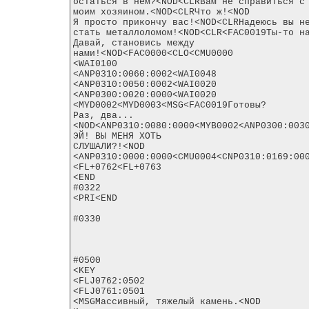
остаться в нём?<NOD<CLRВам не справиться с

моим хозяином.<NOD<CLRЧто ж!<NOD

Я просто прикончу вас!<NOD<CLRНадеюсь вы не
стать металлоломом!<NOD<CLR<FAC0019Ты-то на
Давай, становись между

нами!<NOD<FAC0000<CLO<CMU0000

<WAI0100

<ANP0310:0060:0002<WAI0048

<ANP0310:0050:0002<WAI0020

<ANP0300:0020:0000<WAI0020

<MYD0002<MYD0003<MSG<FAC0019Готовы?

Раз, два...
<NOD<ANP0310:0080:0000<MYB0002<ANP0300:003
ЭЙ! ВЫ МЕНЯ ХОТЬ

СЛУШАЛИ?!<NOD

<ANP0310:0000:0000<CMU0004<CNP0310:0169:000
<FL+0762<FL+0763

<END

#0322

<PRI<END

#0330

#0500

<KEY

<FLJ0762:0502

<FLJ0761:0501

<MSGМассивный, тяжелый камень.<NOD
