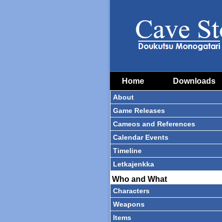
Home
Downloads
About
Game Releases
Cameos and References
Calendar Events
Timeline
Letkajenkka
Who and What
Characters
Weapons
Items