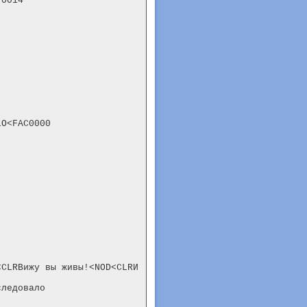
0014

O<FAC0000

CLRВижу вы живы!<NOD<CLRИ 
ледовало
