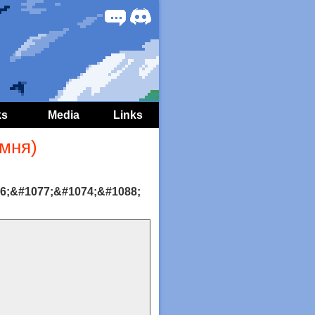
Forum
Discord
ks
Media
Links
амня)
76;&#1077;&#1074;&#1088;