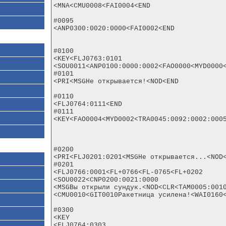
<MNA<CMU0008<FAI0004<END

#0095

<ANP0300:0020:0000<FAI0002<END

#0100

<KEY<FLJ0763:0101

<SOU0011<ANP0100:0000:0002<FAO0000<MYD0000<
#0101

<PRI<MSGНе открывается!<NOD<END

#0110

<FLJ0764:0111<END

#0111

<KEY<FAO0004<MYD0002<TRA0045:0092:0002:0005
#0200

<PRI<FLJ0201:0201<MSGНе открывается...<NOD<
#0201

<FLJ0766:0001<FL+0766<FL-0765<FL+0202

<SOU0022<CNP0200:0021:0000

<MSGВы открыли сундук.<NOD<CLR<TAM0005:0010
<CMU0010<GIT0010Ракетница усилена!<WAI0160<
#0300

<KEY

<FLJ0764:0303
