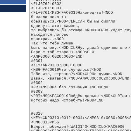
<FLJ0762:0302

<FLJ0761:0301

<FL+0761<MSG<FAC0019Наконец-то!<NOD

Я ждала пока ты

объявишься.<NOD<CLRЕсли бы мы смогли

сдвинуть этот камень,

то выбрались бы отсюда.<NOD<CLRНо ходят слу
находится логово

монстра...<NOD

Так что тебе лучше

быть начеку.<NOD<CLRНу, давай сдвинем его.<
Бери с той стороны.<NOD<CLO

<ANP0300:0020:0000<END

#0301

<KEY<ANP0300:0000:0000

<MSG<FAC0019Что случилось?<NOD

Тебе что, страшно?<NOD<CLRНе думаю.<NOD

Давай, хватайся.<NOD<ANP0300:0020:0000<END

#0302

<PRI<MSGОна без сознания.<NOD<END

#0303

<PRI<MSG<FAC0019Пойдём дальше!<NOD<CLRТам ц
которых надо истребить!<NOD<END

#0310

<KEY<CNP0310:0012:0004:<ANP0310:0080:0005<S
<CMU0015<MSG

Балрог побежден!<WAI0140<NOD<CLO<FAC0000
