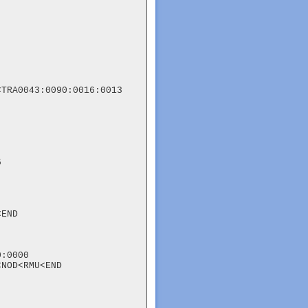
TRA0043:0090:0016:0013



END

:0000

NOD<RMU<END
