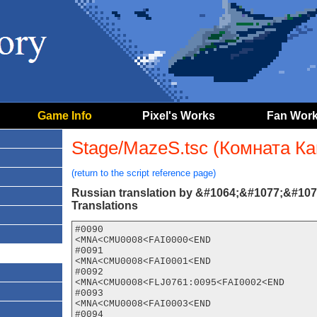
Game Info
Pixel's Works
Fan Wor
Stage/MazeS.tsc (Комната К
(return to the script reference page)
Russian translation by &#1064;&#1077;&#10
Translations
#0090

<MNA<CMU0008<FAI0000<END

#0091

<MNA<CMU0008<FAI0001<END

#0092

<MNA<CMU0008<FLJ0761:0095<FAI0002<END

#0093

<MNA<CMU0008<FAI0003<END

#0094
