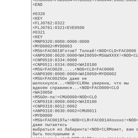
<CMU0008<FAO0004<MYD0002<TRA0044:0600:0009:
<END

#0320

<KEY

<FLJ0762:0322

<FLJ0761:0321<EVE0500

#0321

<KEY

<MNP0320:0000:0000:0000

<MYD0002<MYD0003

<MSG<FAC0019Готов? Толкай!<NOD<CLO<FAC0000

<ANP0300:0020:0000<WAI0050<MSGЫХХХХ!<NOD<CL
<CNP0510:0334:0000

<CNP0511:0334:0002<WAI0100

<MSG<FAC0020.....<NOD<CLO<FAC0000

<ANP0300:0000:0000<WAI0050<MYD0002

<MSG<FAC0025Он даже не

шелохнулся...<NOD<CLRНе уверена, что мы

вдвоём справимся...<NOD<FAC0000<CLO

<WAI0050

<MSGОп-па!<CMU0000<NOD<CLO

<CNP0310:0009:0002<WAI0100

<CNP0310:0012:0002

<ANP0310:0030:0002<CMU0011

<MYD0000

<MSG<FAC0019Ты!<NOD<CLR<FAC0014Хохохо!<NOD<
даже пытаетесь

выбраться из Лабиринта!<NOD<CLRМожет, вам с
быть послушными и
