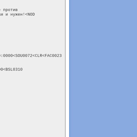
 против

м и нужен!<NOD

0:0000<SOU0072<CLR<FAC0023
0<BSL0310
