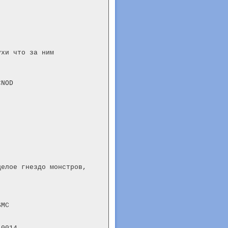
хи что за ним

NOD

елое гнездо монстров,

MC
