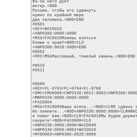
Из-за него дует

ветер.<NOD

Похоже, чтобы его сдвинуть

нужно по крайней мере

два человека.<NOD<END

#0501

<KEY<WAI0010

<ANP0300:0000:0000

<MSG<FAC0020Можешь взяться

ближе к краю?<NOD<CLO

<ANP0300:0020:0000<END

#0502

<PRI<MSGМассивный, тяжелый камень.<NOD<END

#0510

#0511

#0600

<KEY<FL-0763<FL+0764<FL-0760

<SMC<CMU0008<CNP0330:0012:0002<ANP0300:0000
<MNP0320:0000:0000:0000

<FAI0004

<MSG<FAC0005Ваша взяла...<NOD<CLRЯ сдвину э
Но помните...<NOD<ANP0330:0000:0000<CLRНИКО
я помог вам.<NOD<CLR<FAC0019Мы будем держат
секрете!<NOD<FAC0000<CLO

<ANP0330:0060:0000<WAI0040

<ANP0330:0050:0002<WAI0020

<MYD0003<ANP0300:0020:0000
