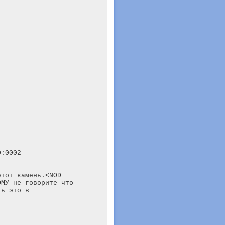
:0002

тот камень.<NOD

МУ не говорите что

ь это в
