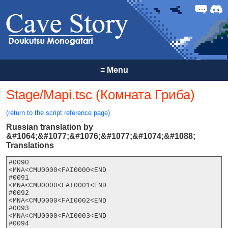
Forum
Discor
≡
Menu
Stage/Mapi.tsc (Комната Гриба)
(return to the script reference page)
Russian translation by
&#1064;&#1077;&#1076;&#1077;&#1074;&#1088;
Translations
#0090

<MNA<CMU0000<FAI0000<END

#0091

<MNA<CMU0000<FAI0001<END

#0092

<MNA<CMU0000<FAI0002<END

#0093

<MNA<CMU0000<FAI0003<END

#0094
