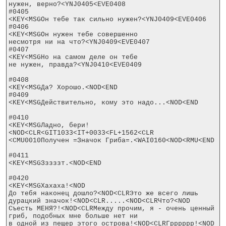
нужен, верно?<YNJ0405<EVE0408

#0405

<KEY<MSGОн тебе так сильно нужен?<YNJ0409<EVE0406

#0406

<KEY<MSGОн нужен тебе совершенно

несмотря ни на что?<YNJ0409<EVE0407

#0407

<KEY<MSGНо на самом деле он тебе

не нужен, правда?<YNJ0410<EVE0409

#0408

<KEY<MSGДа? Хорошо.<NOD<END

#0409

<KEY<MSGДействительно, кому это надо...<NOD<END

#0410

<KEY<MSGЛадно, бери!
<NOD<CLR<GIT1033<IT+0033<FL+1562<CLR

<CMU0010Получен =Значок Гриба=.<WAI0160<NOD<RMU<END

#0411

<KEY<MSGЗззззт.<NOD<END

#0420

<KEY<MSGХахаха!<NOD

До тебя наконец дошло?<NOD<CLRЭто же всего лишь

дурацкий значок!<NOD<CLR.....<NOD<CLRЧто?<NOD

Съесть МЕНЯ?!<NOD<CLRМежду прочим, я - очень ценный

гриб, подобных мне больше нет ни

в одной из пещер этого острова!<NOD<CLRГрррррр!<NOD
