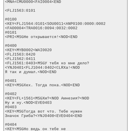
<MNA<CMU0000<FAI0004<END

<FLJ1563:0101

#0100

<KEY<FLJ1564:0101<SOU0011<ANP0100:0000:0002

<FAO0004<TRA0016:0094:0032:0002

#0101

<PRI<MSGНе открывается!<NOD<END

#0400

<KEY<MYB0002<WAI0020

<FLJ1563:0420

<FLJ1562:0411

<FLJ1561:0403<MSGУ тебя ко мне дело?
<YNJ0401<FLJ1044:0402<CLRХа!<NOD

Я так и думал.<NOD<END

#0401

<KEY<MSGХех. Тогда пока.<NOD<END

#0402

<KEY<FL+1561<MSGХм?<NOD Амнезия?<NOD

Ну и ну.<NOD<EVE0403

#0403

<KEY<MSGТогда вот что. Тебе нужен

Значок Гриба?<YNJ0408<EVE0404<END

#0404

<KEY<MSGНо ведь он тебе не
