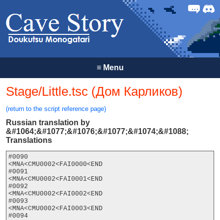
Forum
Discor
≡
Menu
Stage/Little.tsc (Дом Карликов)
(return to the script reference page)
Russian translation by
&#1064;&#1077;&#1076;&#1077;&#1074;&#1088;
Translations
#0090

<MNA<CMU0002<FAI0000<END

#0091

<MNA<CMU0002<FAI0001<END

#0092

<MNA<CMU0002<FAI0002<END

#0093

<MNA<CMU0002<FAI0003<END

#0094
