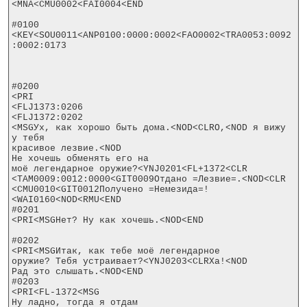
<MNA<CMU0002<FAI0004<END

#0100

<KEY<SOU0011<ANP0100:0000:0002<FAO0002<TRA0053:0092
:0002:0173

#0200

<PRI

<FLJ1373:0206

<FLJ1372:0202

<MSGУх, как хорошо быть дома.<NOD<CLRО,<NOD я вижу 
у тебя

красивое лезвие.<NOD

Не хочешь обменять его на

моё легендарное оружие?<YNJ0201<FL+1372<CLR

<TAM0009:0012:0000<GIT0009Отдано =Лезвие=.<NOD<CLR

<CMU0010<GIT0012Получено =Немезида=!
<WAI0160<NOD<RMU<END

#0201

<PRI<MSGНет? Ну как хочешь.<NOD<END

#0202

<PRI<MSGИтак, как тебе моё легендарное

оружие? Тебя устраивает?<YNJ0203<CLRХа!<NOD

Рад это слышать.<NOD<END

#0203

<PRI<FL-1372<MSG

Ну ладно, тогда я отдам
