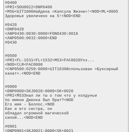
#0400

<PRI<SOU0022<DNP0400

<MSG<GIT1006Найдена =Капсула Жизни=!<NOD<ML+0005

Здоровье увеличено на 5!<NOD<END

#0420

<DNP0420

<ANP0430:0030:0000<FON0430:0016

<ANP0500:0032:0000<END

#0430

#0500

<PRI<FL-1531<FL+1532<MS3<FAC0020Ухх...
<NOD<CLR<FAC0000

<CNP0500:0259:0000<GIT1030Использован =Буксирный 
канат=.<NOD<END

#0900

<DNP0900<SKJ0020:0000<SK+0020

<PRI<MS3Знал ли ты о том что у колдуньи

по имени Дженка был брат?<NOD

Его имя - Боллос.<NOD

Как и его сестра, он

обладал огромной магической

силой...<NOD<END

#0901

<DNP0901<SKJ0021:0000<SK+0021
