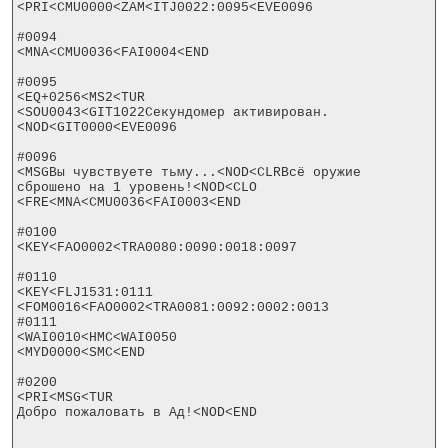
<PRI<CMU0000<ZAM<ITJ0022:0095<EVE0096

#0094

<MNA<CMU0036<FAI0004<END

#0095

<EQ+0256<MS2<TUR

<SOU0043<GIT1022Секундомер активирован.
<NOD<GIT0000<EVE0096

#0096

<MSGВы чувствуете тьму...<NOD<CLRВсё оружие 
сброшено на 1 уровень!<NOD<CLO

<FRE<MNA<CMU0036<FAI0003<END

#0100

<KEY<FAO0002<TRA0080:0090:0018:0097

#0110

<KEY<FLJ1531:0111

<FOM0016<FAO0002<TRA0081:0092:0002:0013

#0111

<WAI0010<HMC<WAI0050

<MYD0000<SMC<END

#0200

<PRI<MSG<TUR

Добро пожаловать в Ад!<NOD<END
