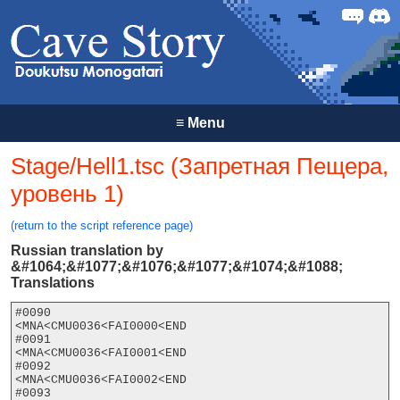
Forum
Discor
≡
Menu
Stage/Hell1.tsc (Запретная Пещера,
уровень 1)
(return to the script reference page)
Russian translation by
&#1064;&#1077;&#1076;&#1077;&#1074;&#1088;
Translations
#0090

<MNA<CMU0036<FAI0000<END

#0091

<MNA<CMU0036<FAI0001<END

#0092

<MNA<CMU0036<FAI0002<END

#0093
