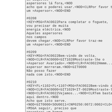
aspersores lá fora,<NOD

acho que o poderei usar.<NOD<CLRPor favor t
um =Aspersor=.<NOD<END

#0208

<KEY<MSG<FAC0022Para completar o foguete,

vou precisar de muita

energia eléctrica.<NOD

Aqueles aspersores

nos campos

devem chegar.<NOD<CLRPor favor traz-me

um =Aspersor=.<NOD<END

#0209

<KEY<MSG<FAC0022Bem-vindo de volta.
<NOD<CLR<FAC0000<GIT1028Mostraste-lhe o

=Aspersor Avariado=.<NOD<CLR<FAC0022Hmmm...
aspersor morreram.<NOD<GIT0000

Não posso fazer

nada com isto.<NOD<END

#0210

<KEY<FL+1102<FL+1107<MSG<FAC0022Bem-vindo 
<NOD<CLR<FAC0000<GIT1029<IT-0029Mostraste-
<NOD<CLR<FAC0022Vejamos...<NOD<CLRTem basta
aqui dentro.<NOD

Acho que isto serve.
<NOD<GIT0000<SOU0011<CNP0250:0072:0002<CLO<
<MSGA seguir, preciso que
