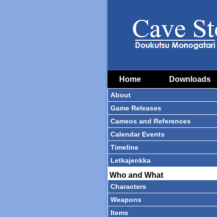
Home
Downloads
About
Game Releases
Cameos and References
Calendar Events
Timeline
Letkajenkka
Who and What
Characters
Weapons
Items