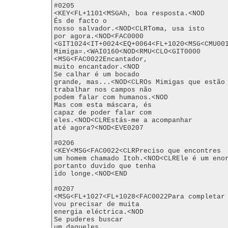
#0205

<KEY<FL+1101<MSGAh, boa resposta.<NOD

És de facto o

nosso salvador.<NOD<CLRToma, usa isto

por agora.<NOD<FAC0000

<GIT1024<IT+0024<EQ+0064<FL+1020<MSG<CMU001
Mimiga=.<WAI0160<NOD<RMU<CLO<GIT0000

<MSG<FAC0022Encantador,

muito encantador.<NOD

Se calhar é um bocado

grande, mas...<NOD<CLROs Mimigas que estão 
trabalhar nos campos não

podem falar com humanos.<NOD

Mas com esta máscara, és

capaz de poder falar com

eles.<NOD<CLREstás-me a acompanhar

até agora?<NOD<EVE0207

#0206

<KEY<MSG<FAC0022<CLRPreciso que encontres

um homem chamado Itoh.<NOD<CLREle é um enor
portanto duvido que tenha

ido longe.<NOD<END

#0207

<MSG<FL+1027<FL+1028<FAC0022Para completar 
vou precisar de muita

energia eléctrica.<NOD

Se puderes buscar

um daqueles
