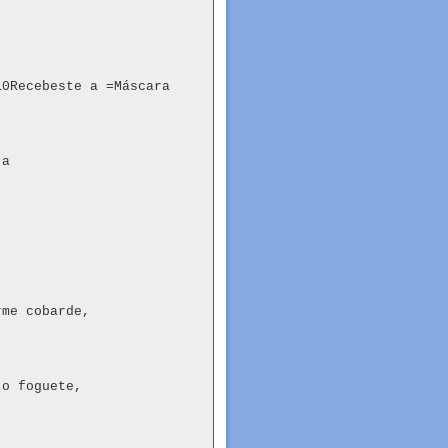
0Recebeste a =Máscara 
a

me cobarde,

o foguete,
