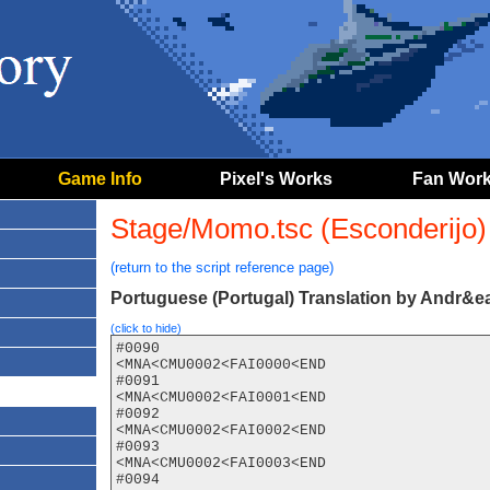
Game Info
Pixel's Works
Fan Wor
Stage/Momo.tsc (Esconderijo)
(return to the script reference page)
Portuguese (Portugal) Translation by Andr&ea
(click to hide)
#0090

<MNA<CMU0002<FAI0000<END

#0091

<MNA<CMU0002<FAI0001<END

#0092

<MNA<CMU0002<FAI0002<END

#0093

<MNA<CMU0002<FAI0003<END

#0094
