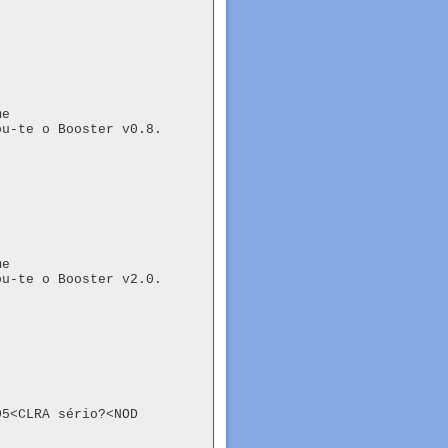
e

ou-te o Booster v0.8.
e

ou-te o Booster v2.0.
5<CLRA sério?<NOD
