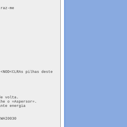
raz-me

<NOD<CLRAs pilhas deste

de volta.
lhe o =Aspersor=.
nte energia

WAI0030
