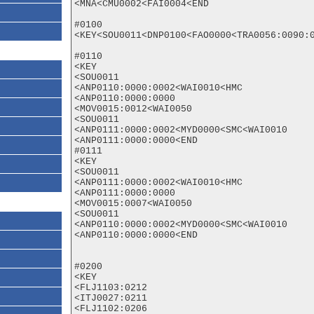
<MNA<CMU0002<FAI0004<END

#0100

<KEY<SOU0011<DNP0100<FAO0000<TRA0056:0090:0
#0110

<KEY

<SOU0011

<ANP0110:0000:0002<WAI0010<HMC

<ANP0110:0000:0000

<MOV0015:0012<WAI0050

<SOU0011

<ANP0111:0000:0002<MYD0000<SMC<WAI0010

<ANP0111:0000:0000<END

#0111

<KEY

<SOU0011

<ANP0111:0000:0002<WAI0010<HMC

<ANP0111:0000:0000

<MOV0015:0007<WAI0050

<SOU0011

<ANP0110:0000:0002<MYD0000<SMC<WAI0010

<ANP0110:0000:0000<END

#0200

<KEY

<FLJ1103:0212

<ITJ0027:0211

<FLJ1102:0206
