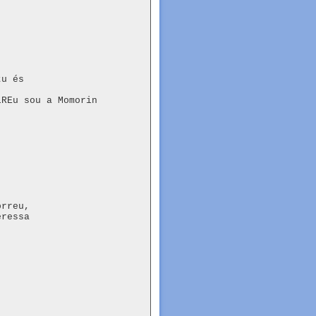
u és

REu sou a Momorin 
rreu,

ressa
