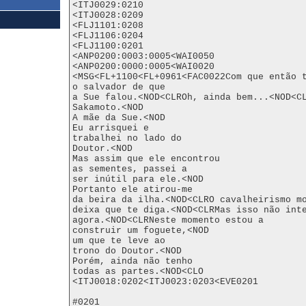
<ITJ0029:0210

<ITJ0028:0209

<FLJ1101:0208

<FLJ1106:0204

<FLJ1100:0201

<ANP0200:0003:0005<WAI0050

<ANP0200:0000:0005<WAI0020

<MSG<FL+1100<FL+0961<FAC0022Com que então t
o salvador de que

a Sue falou.<NOD<CLROh, ainda bem...<NOD<CL
Sakamoto.<NOD

A mãe da Sue.<NOD

Eu arrisquei e

trabalhei no lado do

Doutor.<NOD

Mas assim que ele encontrou

as sementes, passei a

ser inútil para ele.<NOD

Portanto ele atirou-me

da beira da ilha.<NOD<CLRO cavalheirismo mo
deixa que te diga.<NOD<CLRMas isso não inte
agora.<NOD<CLRNeste momento estou a

construir um foguete,<NOD

um que te leve ao

trono do Doutor.<NOD

Porém, ainda não tenho

todas as partes.<NOD<CLO

<ITJ0018:0202<ITJ0023:0203<EVE0201

#0201
