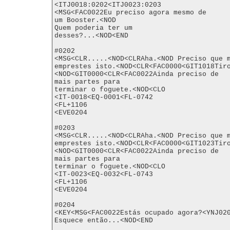
<ITJ0018:0202<ITJ0023:0203

<MSG<FAC0022Eu preciso agora mesmo de

um Booster.<NOD

Quem poderia ter um

desses?...<NOD<END

#0202

<MSG<CLR.....<NOD<CLRAha.<NOD Preciso que m
emprestes isto.<NOD<CLR<FAC0000<GIT1018Tir
<NOD<GIT0000<CLR<FAC0022Ainda preciso de

mais partes para

terminar o foguete.<NOD<CLO

<IT-0018<EQ-0001<FL-0742

<FL+1106

<EVE0204

#0203

<MSG<CLR.....<NOD<CLRAha.<NOD Preciso que m
emprestes isto.<NOD<CLR<FAC0000<GIT1023Tir
<NOD<GIT0000<CLR<FAC0022Ainda preciso de

mais partes para

terminar o foguete.<NOD<CLO

<IT-0023<EQ-0032<FL-0743

<FL+1106

<EVE0204

#0204

<KEY<MSG<FAC0022Estás ocupado agora?<YNJ020
Esquece então...<NOD<END
