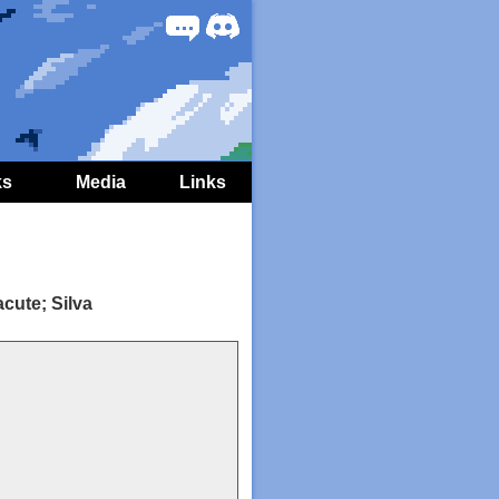
Forum
Discord
ks
Media
Links
cute; Silva