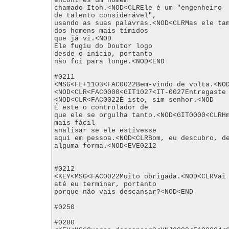
encontres um homem

chamado Itoh.<NOD<CLREle é um "engenheiro

de talento considerável",

usando as suas palavras.<NOD<CLRMas ele tam
dos homens mais tímidos

que já vi.<NOD

Ele fugiu do Doutor logo

desde o início, portanto

não foi para longe.<NOD<END

#0211

<MSG<FL+1103<FAC0022Bem-vindo de volta.<NO
<NOD<CLR<FAC0000<GIT1027<IT-0027Entregaste
<NOD<CLR<FAC0022É isto, sim senhor.<NOD

É este o controlador de

que ele se orgulha tanto.<NOD<GIT0000<CLRHm
mais fácil

analisar se ele estivesse

aqui em pessoa.<NOD<CLRBom, eu descubro, de
alguma forma.<NOD<EVE0212

#0212

<KEY<MSG<FAC0022Muito obrigada.<NOD<CLRVai 
até eu terminar, portanto

porque não vais descansar?<NOD<END

#0250

#0280
