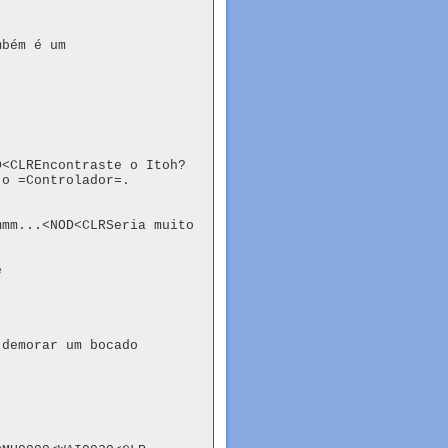
bém é um

D<CLREncontraste o Itoh?
 o =Controlador=.
mm...<NOD<CLRSeria muito 


demorar um bocado
