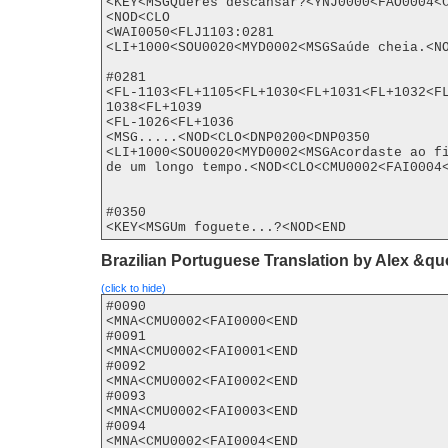
<KEY<MSGQueres descansar?<YNJ0000<FAO0004<
<NOD<CLO

<WAI0050<FLJ1103:0281

<LI+1000<SOU0020<MYD0002<MSGSaúde cheia.<NO
#0281

<FL-1103<FL+1105<FL+1030<FL+1031<FL+1032<F
1038<FL+1039

<FL-1026<FL+1036

<MSG.....<NOD<CLO<DNP0200<DNP0350

<LI+1000<SOU0020<MYD0002<MSGAcordaste ao fi
de um longo tempo.<NOD<CLO<CMU0002<FAI0004<
#0350

<KEY<MSGUm foguete...?<NOD<END
Brazilian Portuguese Translation by Alex &q
(click to hide)
#0090

<MNA<CMU0002<FAI0000<END

#0091

<MNA<CMU0002<FAI0001<END

#0092

<MNA<CMU0002<FAI0002<END

#0093

<MNA<CMU0002<FAI0003<END

#0094

<MNA<CMU0002<FAI0004<END
