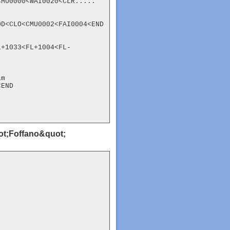
CMU0000<WAI0020<CLR.....
D<CLO<CMU0002<FAI0004<END

L+1033<FL+1004<FL-
m

END

uot;Foffano&quot;