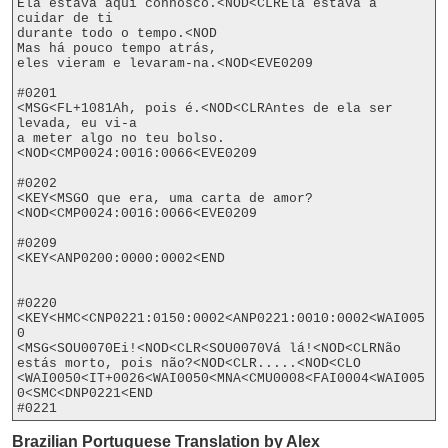
Ela estava aqui connosco.<NOD<CLREla estava a 
cuidar de ti

durante todo o tempo.<NOD

Mas há pouco tempo atrás,

eles vieram e levaram-na.<NOD<EVE0209

#0201

<MSG<FL+1081Ah, pois é.<NOD<CLRAntes de ela ser 
levada, eu vi-a

a meter algo no teu bolso.
<NOD<CMP0024:0016:0066<EVE0209

#0202

<KEY<MSGO que era, uma carta de amor?
<NOD<CMP0024:0016:0066<EVE0209

#0209

<KEY<ANP0200:0000:0002<END

#0220

<KEY<HMC<CNP0221:0150:0002<ANP0221:0010:0002<WAI005
0

<MSG<SOU0070Ei!<NOD<CLR<SOU0070Vá lá!<NOD<CLRNão 
estás morto, pois não?<NOD<CLR.....<NOD<CLO

<WAI0050<IT+0026<WAI0050<MNA<CMU0008<FAI0004<WAI005
0<SMC<DNP0221<END

Brazilian Portuguese Translation by Alex