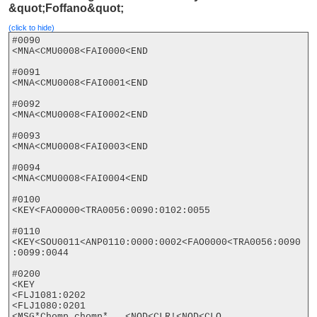
&quot;Foffano&quot;
(click to hide)
#0090

<MNA<CMU0008<FAI0000<END

#0091

<MNA<CMU0008<FAI0001<END

#0092

<MNA<CMU0008<FAI0002<END

#0093

<MNA<CMU0008<FAI0003<END

#0094

<MNA<CMU0008<FAI0004<END

#0100

<KEY<FAO0000<TRA0056:0090:0102:0055

#0110

<KEY<SOU0011<ANP0110:0000:0002<FAO0000<TRA0056:0090
:0099:0044

#0200

<KEY

<FLJ1081:0202

<FLJ1080:0201

<MSG*Chomp chomp*...<NOD<CLR!<NOD<CLO
