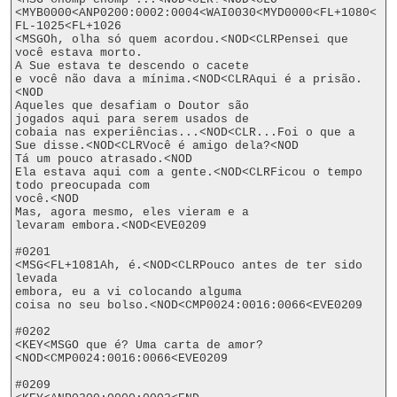
<MYB0000<ANP0200:0002:0004<WAI0030<MYD0000<FL+1080<
FL-1025<FL+1026

<MSGOh, olha só quem acordou.<NOD<CLRPensei que 
você estava morto.

A Sue estava te descendo o cacete

e você não dava a mínima.<NOD<CLRAqui é a prisão.
<NOD

Aqueles que desafiam o Doutor são

jogados aqui para serem usados de

cobaia nas experiências...<NOD<CLR...Foi o que a 
Sue disse.<NOD<CLRVocê é amigo dela?<NOD

Tá um pouco atrasado.<NOD

Ela estava aqui com a gente.<NOD<CLRFicou o tempo 
todo preocupada com

você.<NOD

Mas, agora mesmo, eles vieram e a

levaram embora.<NOD<EVE0209

#0201

<MSG<FL+1081Ah, é.<NOD<CLRPouco antes de ter sido 
levada

embora, eu a vi colocando alguma

coisa no seu bolso.<NOD<CMP0024:0016:0066<EVE0209

#0202

<KEY<MSGO que é? Uma carta de amor?
<NOD<CMP0024:0016:0066<EVE0209

#0209
