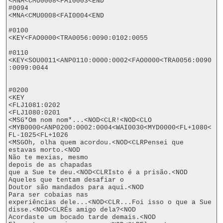
<MNA<CMU0008<FAI0003<END

#0094

<MNA<CMU0008<FAI0004<END

#0100

<KEY<FAO0000<TRA0056:0090:0102:0055

#0110

<KEY<SOU0011<ANP0110:0000:0002<FAO0000<TRA0056:0090
:0099:0044

#0200

<KEY

<FLJ1081:0202

<FLJ1080:0201

<MSG*Om nom nom*...<NOD<CLR!<NOD<CLO

<MYB0000<ANP0200:0002:0004<WAI0030<MYD0000<FL+1080<
FL-1025<FL+1026

<MSGOh, olha quem acordou.<NOD<CLRPensei que 
estavas morto.<NOD

Não te mexias, mesmo

depois de as chapadas

que a Sue te deu.<NOD<CLRIsto é a prisão.<NOD

Aqueles que tentam desafiar o

Doutor são mandados para aqui.<NOD

Para ser cobaias nas

experiências dele...<NOD<CLR...Foi isso o que a Sue 
disse.<NOD<CLRÉs amigo dela?<NOD

Acordaste um bocado tarde demais.<NOD
