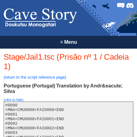
Forum
Discor
≡
Menu
Stage/Jail1.tsc (Prisão nº 1 / Cadeia
1)
(return to the script reference page)
Portuguese (Portugal) Translation by Andr&eacute;
Silva
(click to hide)
#0090

<MNA<CMU0008<FAI0000<END

#0091

<MNA<CMU0008<FAI0001<END

#0092

<MNA<CMU0008<FAI0002<END

#0093
