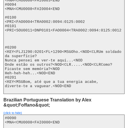
<MNA<CMU0008<FAI0003<END

#0094

<MNA<CMU0008<FAI0004<END

#0100

<PRI<FAO0004<TRA0002:0094:0125:0002

#0101

<PRI<SOU0011<DNP0101<FAO0004<TRA0002:0094:0125:0012

#0200

<KEY<FLJ1290:0201<FL+1290<MSGOho.<NOD<CLRUm soldado 
da superfície?

Nunca pensei em ver-te aqui...<NOD

Onde estão os outros?<NOD<CLR.....<NOD<CLRComo?

Ficaste sem memória?<NOD

Heh-heh-heh...<NOD<END

#0201

<KEY<MSGBom, até que a tua energia acabe,

diverte-te a vaguear.<NOD<END

Brazilian Portuguese Translation by Alex
&quot;Foffano&quot;
(click to hide)
#0090

<MNA<CMU0008<FAI0000<END
