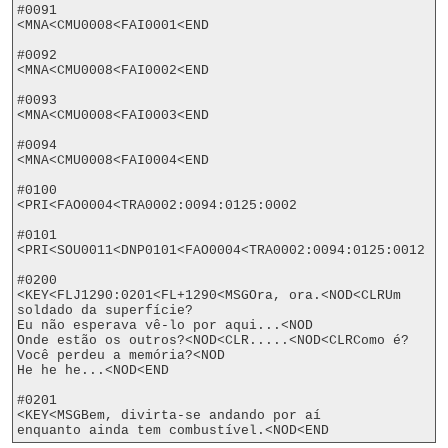
#0091

<MNA<CMU0008<FAI0001<END

#0092

<MNA<CMU0008<FAI0002<END

#0093

<MNA<CMU0008<FAI0003<END

#0094

<MNA<CMU0008<FAI0004<END

#0100

<PRI<FAO0004<TRA0002:0094:0125:0002

#0101

<PRI<SOU0011<DNP0101<FAO0004<TRA0002:0094:0125:0012

#0200

<KEY<FLJ1290:0201<FL+1290<MSGOra, ora.<NOD<CLRUm 
soldado da superfície?

Eu não esperava vê-lo por aqui...<NOD

Onde estão os outros?<NOD<CLR.....<NOD<CLRComo é?

Você perdeu a memória?<NOD

He he he...<NOD<END

#0201

<KEY<MSGBem, divirta-se andando por aí 
