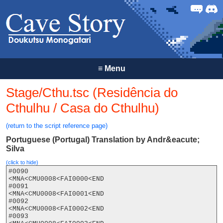
Forum
Discor
≡
Menu
Stage/Cthu.tsc (Residência do
Cthulhu / Casa do Cthulhu)
(return to the script reference page)
Portuguese (Portugal) Translation by Andr&eacute;
Silva
(click to hide)
#0090

<MNA<CMU0008<FAI0000<END

#0091

<MNA<CMU0008<FAI0001<END

#0092

<MNA<CMU0008<FAI0002<END

#0093
