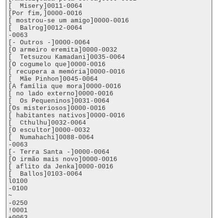
[  Misery]0011-0064

[Por fim,]0000-0016

[ mostrou-se um amigo]0000-0016

[  Balrog]0012-0064

-0063

[- Outros -]0000-0064

[O armeiro eremita]0000-0032

[  Tetsuzou Kamadani]0035-0064

[O cogumelo que]0000-0016

[ recupera a memória]0000-0016

[  Mãe Pinhon]0045-0064

[A família que mora]0000-0016

[ no lado externo]0000-0016

[  Os Pequeninos]0031-0064

[Os misteriosos]0000-0016

[ habitantes nativos]0000-0016

[  Cthulhu]0032-0064

[O escultor]0000-0032

[  Numahachi]0088-0064

-0063

[- Terra Santa -]0000-0064

[O irmão mais novo]0000-0016

[ aflito da Jenka]0000-0016

[  Ballos]0103-0064

l0100

-0100

~

-0250

!0001

+0063
