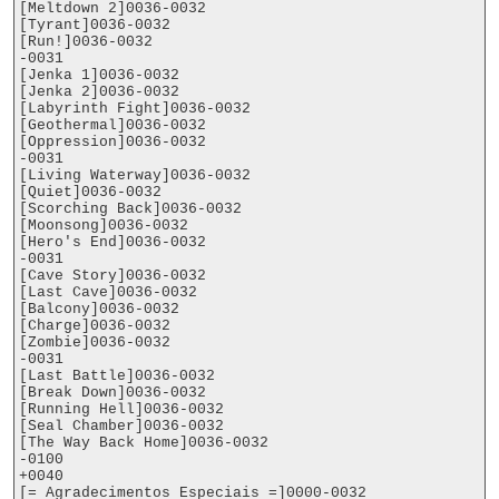
[Meltdown 2]0036-0032

[Tyrant]0036-0032

[Run!]0036-0032

-0031

[Jenka 1]0036-0032

[Jenka 2]0036-0032

[Labyrinth Fight]0036-0032

[Geothermal]0036-0032

[Oppression]0036-0032

-0031

[Living Waterway]0036-0032

[Quiet]0036-0032

[Scorching Back]0036-0032

[Moonsong]0036-0032

[Hero's End]0036-0032

-0031

[Cave Story]0036-0032

[Last Cave]0036-0032

[Balcony]0036-0032

[Charge]0036-0032

[Zombie]0036-0032

-0031

[Last Battle]0036-0032

[Break Down]0036-0032

[Running Hell]0036-0032

[Seal Chamber]0036-0032

[The Way Back Home]0036-0032

-0100

+0040

[= Agradecimentos Especiais =]0000-0032
