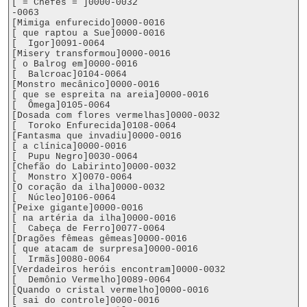
[ = Chefes = ]0000-0032

-0063

[Mimiga enfurecido]0000-0016

[ que raptou a Sue]0000-0016

[  Igor]0091-0064

[Misery transformou]0000-0016

[ o Balrog em]0000-0016

[  Balcroac]0104-0064

[Monstro mecânico]0000-0016

[ que se espreita na areia]0000-0016

[  Ômega]0105-0064

[Dosada com flores vermelhas]0000-0032

[  Toroko Enfurecida]0108-0064

[Fantasma que invadiu]0000-0016

[ a clínica]0000-0016

[  Pupu Negro]0030-0064

[Chefão do Labirinto]0000-0032

[  Monstro X]0070-0064

[O coração da ilha]0000-0032

[  Núcleo]0106-0064

[Peixe gigante]0000-0016

[ na artéria da ilha]0000-0016

[  Cabeça de Ferro]0077-0064

[Dragões fêmeas gêmeas]0000-0016

[ que atacam de surpresa]0000-0016

[  Irmãs]0080-0064

[Verdadeiros heróis encontram]0000-0032

[  Demônio Vermelho]0089-0064

[Quando o cristal vermelho]0000-0016

[ sai do controle]0000-0016
