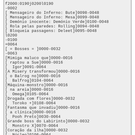
f2000:0190j0200l0190

-0002

[ Mensageiro do Inferno: Bute]0098-0048

[ Mensageiro do Inferno: Mesa]0099-0048

[ Demónio inocente: Demónio Verde]0100-0048

[ Rola pelas paredes: Rolling]0094-0048

[ Bloqueia passagens: Deleet]0095-0048

l0200

-0100

+0064

[ = Bosses = ]0000-0032

-0063

[Mimiga maluco que]0000-0016

[ raptou a Sue]0000-0016

[  Igor]0091-0064

[A Misery transformou]0000-0016

[ o Balrog no]0000-0016

[  Balfrog]0104-0064

[Máquina-monstro]0000-0016

[ na areia]0000-0016

[  Omega]0105-0064

[Drogada com flores]0000-0032

[  Toroko +]0108-0064

[Fantasma que invadiu]0000-0016

[ a clínica]0000-0016

[  Pooh Preto]0030-0064

[Grande boss do Labirinto]0000-0032

[  Monstro X]0070-0064

[Coração da ilha]0000-0032

[  Núcleo]0106-0064
