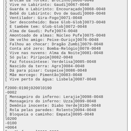
[ Brotam da Toroko: Brotinho]0066-0048

[ Vive no Labirinto: Gaudi]0067-0048

[ Guarda o Labirinto: Encouraçado]0068-0048

[ Bebê do Labirinto: Ovo de Gaudi]0069-0048

[ Ventilador: Gira-Fogo]0071-0048

[ Ser desconheido: Base Glob-Glob]0073-0048

[ E também tem: Glob-Glob]0072-0048

[ Alma de Gaudi: Pufe]0074-0048

[ Amontoado de almas: Núcleo Pufe]0075-0048

[ Um velho amigo: Peixe-Ouriço]0076-0048

[ Falhou ao chocar: Dragão Zumbi]0079-0048

[ Conta até zero: Bomba-Relógio]0078-0048

[ Vive nas nuvens: Alma da Noite]0081-0048

[ Só pula: Piripoim]0082-0048

[ Faz fotossíntese: Verdelisa]0085-0048

[ Nascido da terra: Agro]0084-0048

[ Dá para pisar: Cuspeixe]0086-0048

[ Mãe morcego: Pimentão]0083-0048

[ Vive perto da água: Lisbela]0087-0048

f2000:0190j0200l0190

-0002

[ Mensageiro do inferno: Lerajie]0098-0048

[ Mensageiro do inferno: Uzza]0099-0048

[ Demônio inocente: Diabo Verde]0100-0048

[ Rola pelas paredes: Rolento]0094-0048

[ Bloqueia o caminho: Empata]0095-0048

l0200

-0100

+0064
