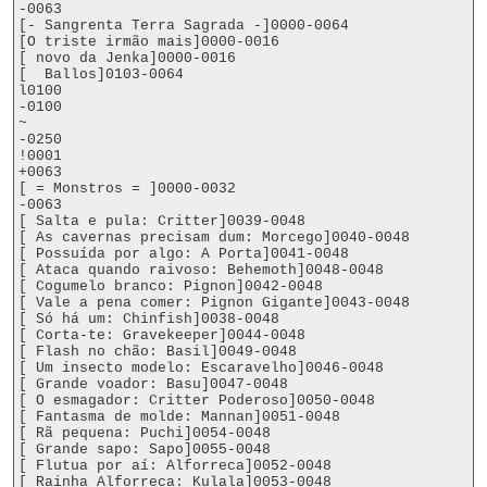
-0063

[- Sangrenta Terra Sagrada -]0000-0064

[O triste irmão mais]0000-0016

[ novo da Jenka]0000-0016

[  Ballos]0103-0064

l0100

-0100

~

-0250

!0001

+0063

[ = Monstros = ]0000-0032

-0063

[ Salta e pula: Critter]0039-0048

[ As cavernas precisam dum: Morcego]0040-0048

[ Possuída por algo: A Porta]0041-0048

[ Ataca quando raivoso: Behemoth]0048-0048

[ Cogumelo branco: Pignon]0042-0048

[ Vale a pena comer: Pignon Gigante]0043-0048

[ Só há um: Chinfish]0038-0048

[ Corta-te: Gravekeeper]0044-0048

[ Flash no chão: Basil]0049-0048

[ Um insecto modelo: Escaravelho]0046-0048

[ Grande voador: Basu]0047-0048

[ O esmagador: Critter Poderoso]0050-0048

[ Fantasma de molde: Mannan]0051-0048

[ Rã pequena: Puchi]0054-0048

[ Grande sapo: Sapo]0055-0048

[ Flutua por aí: Alforreca]0052-0048

[ Rainha Alforreca: Kulala]0053-0048
