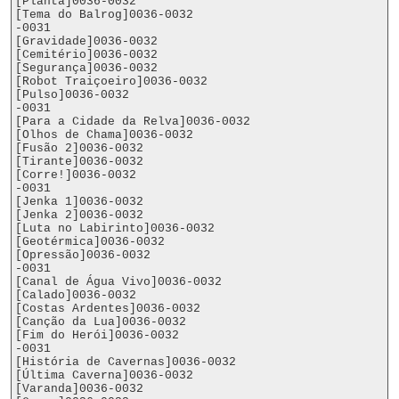
[Planta]0036-0032

[Tema do Balrog]0036-0032

-0031

[Gravidade]0036-0032

[Cemitério]0036-0032

[Segurança]0036-0032

[Robot Traiçoeiro]0036-0032

[Pulso]0036-0032

-0031

[Para a Cidade da Relva]0036-0032

[Olhos de Chama]0036-0032

[Fusão 2]0036-0032

[Tirante]0036-0032

[Corre!]0036-0032

-0031

[Jenka 1]0036-0032

[Jenka 2]0036-0032

[Luta no Labirinto]0036-0032

[Geotérmica]0036-0032

[Opressão]0036-0032

-0031

[Canal de Água Vivo]0036-0032

[Calado]0036-0032

[Costas Ardentes]0036-0032

[Canção da Lua]0036-0032

[Fim do Herói]0036-0032

-0031

[História de Cavernas]0036-0032

[Última Caverna]0036-0032

[Varanda]0036-0032
