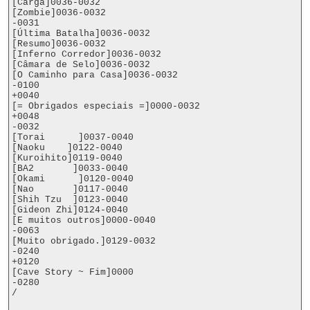
[Carga]0036-0032

[Zombie]0036-0032

-0031

[Última Batalha]0036-0032

[Resumo]0036-0032

[Inferno Corredor]0036-0032

[Câmara de Selo]0036-0032

[O Caminho para Casa]0036-0032

-0100

+0040

[= Obrigados especiais =]0000-0032

+0048

-0032

[Torai      ]0037-0040

[Naoku    ]0122-0040

[Kuroihito]0119-0040

[BA2       ]0033-0040

[Okami      ]0120-0040

[Nao       ]0117-0040

[Shih Tzu  ]0123-0040

[Gideon Zhi]0124-0040

[E muitos outros]0000-0040

-0063

[Muito obrigado.]0129-0032

-0240

+0120

[Cave Story ~ Fim]0000

-0280

/
