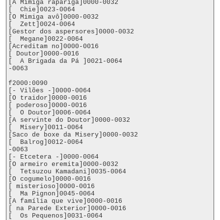
[A Mimiga rapariga]0000-0032

[  Chie]0023-0064

[O Mimiga avô]0000-0032

[  Zett]0024-0064

[Gestor dos aspersores]0000-0032

[  Megane]0022-0064

[Acreditam no]0000-0016

[ Doutor]0000-0016

[  A Brigada da Pá ]0021-0064

-0063

f2000:0090

[- Vilões -]0000-0064

[O traidor]0000-0016

[ poderoso]0000-0016

[  O Doutor]0006-0064

[A servinte do Doutor]0000-0032

[  Misery]0011-0064

[Saco de boxe da Misery]0000-0032

[  Balrog]0012-0064

-0063

[- Etcetera -]0000-0064

[O armeiro eremita]0000-0032

[  Tetsuzou Kamadani]0035-0064

[O cogumelo]0000-0016

[ misterioso]0000-0016

[  Ma Pignon]0045-0064

[A família que vive]0000-0016

[ na Parede Exterior]0000-0016

[  Os Pequenos]0031-0064
