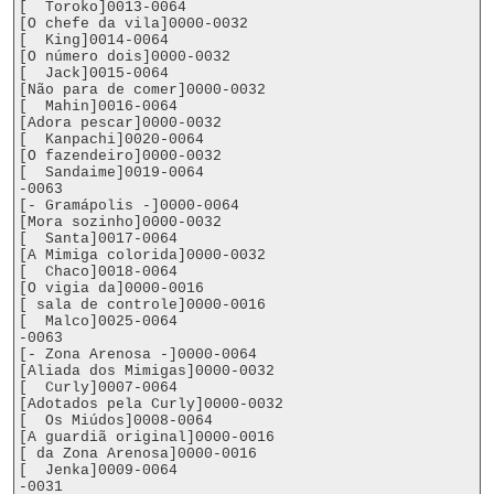
[  Toroko]0013-0064

[O chefe da vila]0000-0032

[  King]0014-0064

[O número dois]0000-0032

[  Jack]0015-0064

[Não para de comer]0000-0032

[  Mahin]0016-0064

[Adora pescar]0000-0032

[  Kanpachi]0020-0064

[O fazendeiro]0000-0032

[  Sandaime]0019-0064

-0063

[- Gramápolis -]0000-0064

[Mora sozinho]0000-0032

[  Santa]0017-0064

[A Mimiga colorida]0000-0032

[  Chaco]0018-0064

[O vigia da]0000-0016

[ sala de controle]0000-0016

[  Malco]0025-0064

-0063

[- Zona Arenosa -]0000-0064

[Aliada dos Mimigas]0000-0032

[  Curly]0007-0064

[Adotados pela Curly]0000-0032

[  Os Miúdos]0008-0064

[A guardiã original]0000-0016

[ da Zona Arenosa]0000-0016

[  Jenka]0009-0064

-0031
