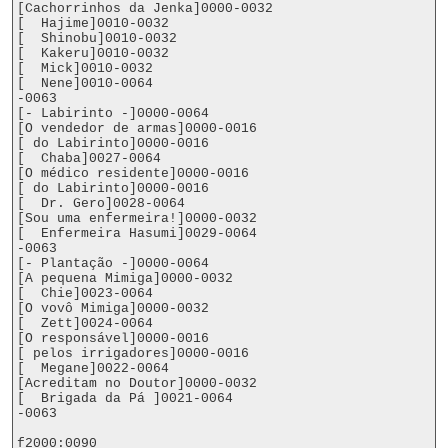
[Cachorrinhos da Jenka]0000-0032

[  Hajime]0010-0032

[  Shinobu]0010-0032

[  Kakeru]0010-0032

[  Mick]0010-0032

[  Nene]0010-0064

-0063

[- Labirinto -]0000-0064

[O vendedor de armas]0000-0016

[ do Labirinto]0000-0016

[  Chaba]0027-0064

[O médico residente]0000-0016

[ do Labirinto]0000-0016

[  Dr. Gero]0028-0064

[Sou uma enfermeira!]0000-0032

[  Enfermeira Hasumi]0029-0064

-0063

[- Plantação -]0000-0064

[A pequena Mimiga]0000-0032

[  Chie]0023-0064

[O vovô Mimiga]0000-0032

[  Zett]0024-0064

[O responsável]0000-0016

[ pelos irrigadores]0000-0016

[  Megane]0022-0064

[Acreditam no Doutor]0000-0032

[  Brigada da Pá ]0021-0064

-0063

f2000:0090
