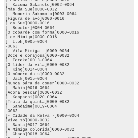
[ confiável dela]0000-0016

[  Kazuma Sakamoto]0002-0064

[Mãe da Sue]0000-0032

[  Momorin Sakamoto]0003-0064

[Figura de avô]0000-0016

[ da Sue]0000-0016

[  Booster]0004-0064

[O cobarde com forma]0000-0016

[ de Mimiga]0000-0016

[  Itoh]0005-0064

-0063

[- Vila Mimiga -]0000-0064

[Doce e corajosa]0000-0032

[  Toroko]0013-0064

[O líder da vila]0000-0032

[  King]0014-0064

[O número-dois]0000-0032

[  Jack]0015-0064

[Nunca pára de comer]0000-0032

[  Mahin]0016-0064

[Adora pescar]0000-0032

[  Kanpachi]0020-0064

[Trata da quinta]0000-0032

[  Sandaime]0019-0064

-0063

[- Cidade da Relva -]0000-0064

[Vive só]0000-0032

[  Santa]0017-0064

[A Mimiga colorida]0000-0032

[  Chaco]0018-0064
