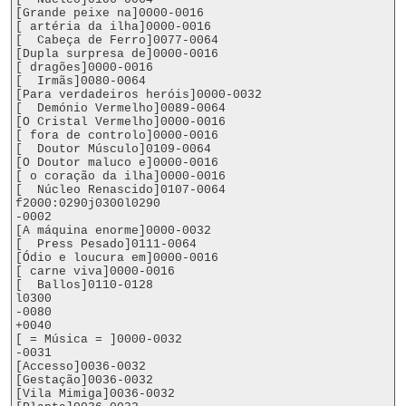
[Grande peixe na]0000-0016

[ artéria da ilha]0000-0016

[  Cabeça de Ferro]0077-0064

[Dupla surpresa de]0000-0016

[ dragões]0000-0016

[  Irmãs]0080-0064

[Para verdadeiros heróis]0000-0032

[  Demónio Vermelho]0089-0064

[O Cristal Vermelho]0000-0016

[ fora de controlo]0000-0016

[  Doutor Músculo]0109-0064

[O Doutor maluco e]0000-0016

[ o coração da ilha]0000-0016

[  Núcleo Renascido]0107-0064

f2000:0290j0300l0290

-0002

[A máquina enorme]0000-0032

[  Press Pesado]0111-0064

[Ódio e loucura em]0000-0016

[ carne viva]0000-0016

[  Ballos]0110-0128

l0300

-0080

+0040

[ = Música = ]0000-0032

-0031

[Accesso]0036-0032

[Gestação]0036-0032

[Vila Mimiga]0036-0032
