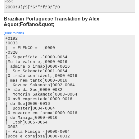
<<<

2000ƒJ[ƒŠ[ƒGƒ“ƒfƒBƒ“ƒO
Brazilian Portuguese Translation by Alex
&quot;Foffano&quot;
(click to hide)
+0192

!0033

[  = ELENCO =  ]0000

-0320

[- Superfície -]0000-0064

[Muito valente,]0000-0016

[ admira o irmão]0000-0016

[  Sue Sakamoto]0001-0064

[O irmão confiável,]0000-0016

[ mas nem tanto]0000-0016

[  Kazuma Sakamoto]0002-0064

[A mãe da Sue]0000-0032

[  Momorin Sakamoto]0003-0064

[O avô emprestado]0000-0016

[ da Sue]0000-0016

[  Booster]0004-0064

[O covarde em forma]0000-0016

[ de Mimiga]0000-0016

[  Itoh]0005-0064

-0063

[- Vila Mimiga -]0000-0064

[Doce e corajosa]0000-0032
