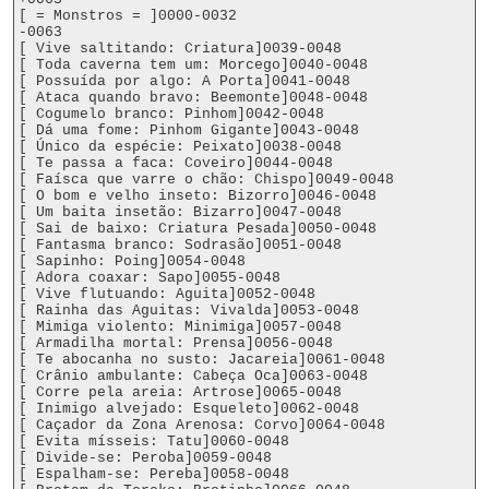
[ = Monstros = ]0000-0032

-0063

[ Vive saltitando: Criatura]0039-0048

[ Toda caverna tem um: Morcego]0040-0048

[ Possuída por algo: A Porta]0041-0048

[ Ataca quando bravo: Beemonte]0048-0048

[ Cogumelo branco: Pinhom]0042-0048

[ Dá uma fome: Pinhom Gigante]0043-0048

[ Único da espécie: Peixato]0038-0048

[ Te passa a faca: Coveiro]0044-0048

[ Faísca que varre o chão: Chispo]0049-0048

[ O bom e velho inseto: Bizorro]0046-0048

[ Um baita insetão: Bizarro]0047-0048

[ Sai de baixo: Criatura Pesada]0050-0048

[ Fantasma branco: Sodrasão]0051-0048

[ Sapinho: Poing]0054-0048

[ Adora coaxar: Sapo]0055-0048

[ Vive flutuando: Aguita]0052-0048

[ Rainha das Aguitas: Vivalda]0053-0048

[ Mimiga violento: Minimiga]0057-0048

[ Armadilha mortal: Prensa]0056-0048

[ Te abocanha no susto: Jacareia]0061-0048

[ Crânio ambulante: Cabeça Oca]0063-0048

[ Corre pela areia: Artrose]0065-0048

[ Inimigo alvejado: Esqueleto]0062-0048

[ Caçador da Zona Arenosa: Corvo]0064-0048

[ Evita mísseis: Tatu]0060-0048

[ Divide-se: Peroba]0059-0048

[ Espalham-se: Pereba]0058-0048
