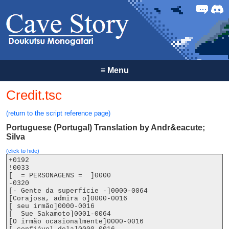
Forum
Discor
≡
Menu
Credit.tsc
(return to the script reference page)
Portuguese (Portugal) Translation by Andr&eacute;
Silva
(click to hide)
+0192

!0033

[  = PERSONAGENS =  ]0000

-0320

[- Gente da superfície -]0000-0064

[Corajosa, admira o]0000-0016

[ seu irmão]0000-0016

[  Sue Sakamoto]0001-0064

[O irmão ocasionalmente]0000-0016
