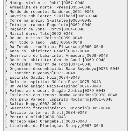
[ Mimiga violento: Rabil]0057-0048

[ Armadilha de morte: Press]0056-0048

[ Morde de repente: Sandcroc]0061-0048

[ Caveira ambulante: Skullhead]0063-0048

[ Corre na areia: Skullstep]0065-0048

[ Inimigo branco: Esqueleto]0062-0048

[ Caçador da Zona: Corvo]0064-0048

[ Míssil duro: Tatu]0060-0048

[ De um, muitos: Polish]0059-0048

[ Por todo o lado: Baby]0058-0048

[ Da Toroko frenética: Flowercub]0066-0048

[ Anda no Labirinto: Gaudi]0067-0048

[ Guerreiro do Labirinto: Armadura]0068-0048

[ Bebé do Labirinto: Ovo de Gaudi]0069-0048

[ Ventoinha: Whirrr de Fogo]0071-0048

[ Organismo desconhecido: Base Buyobuyo]0073-0048

[ E também: Buyobuyo]0072-0048

[ Espírito Gaudi: Fuzz]0074-0048

[ Bola de espírito: Núcleo Fuzz]0075-0048

[ Um velho amigo: Peixe-espinho]0076-0048

[ Falhou ao chocar: Dragão Zombie]0079-0048

[ Explosivo com tempo: Bomba Contadora]0078-0048

[ Voa pela Parede: Espírito Nocturno]0081-0048

[ Salta: Hoppy]0082-0048

[ Guerreiro fotossintético: Midorin]0085-0048

[ Nascido da terra: Droll]0084-0048

[ Pedra: Gunfish]0086-0048

[ Morcego mãe: Orangebell]0083-0048

[ Libelinha da Plantação: Stumpy]0087-0048
