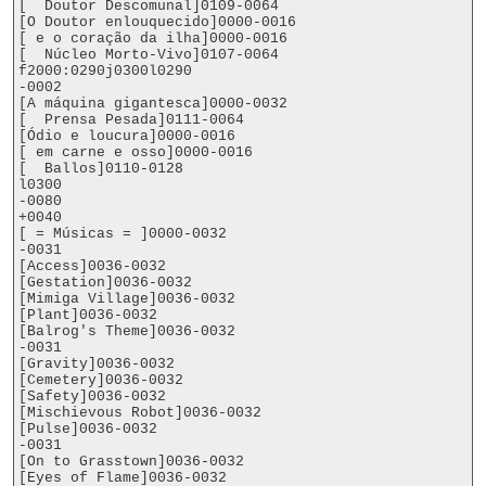
[  Doutor Descomunal]0109-0064

[O Doutor enlouquecido]0000-0016

[ e o coração da ilha]0000-0016

[  Núcleo Morto-Vivo]0107-0064

f2000:0290j0300l0290

-0002

[A máquina gigantesca]0000-0032

[  Prensa Pesada]0111-0064

[Ódio e loucura]0000-0016

[ em carne e osso]0000-0016

[  Ballos]0110-0128

l0300

-0080

+0040

[ = Músicas = ]0000-0032

-0031

[Access]0036-0032

[Gestation]0036-0032

[Mimiga Village]0036-0032

[Plant]0036-0032

[Balrog's Theme]0036-0032

-0031

[Gravity]0036-0032

[Cemetery]0036-0032

[Safety]0036-0032

[Mischievous Robot]0036-0032

[Pulse]0036-0032

-0031

[On to Grasstown]0036-0032

[Eyes of Flame]0036-0032
