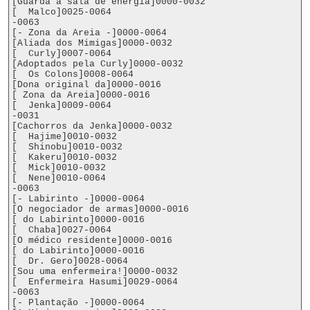
[Guarda a sala de energia]0000-0032

[  Malco]0025-0064

-0063

[- Zona da Areia -]0000-0064

[Aliada dos Mimigas]0000-0032

[  Curly]0007-0064

[Adoptados pela Curly]0000-0032

[  Os Colons]0008-0064

[Dona original da]0000-0016

[ Zona da Areia]0000-0016

[  Jenka]0009-0064

-0031

[Cachorros da Jenka]0000-0032

[  Hajime]0010-0032

[  Shinobu]0010-0032

[  Kakeru]0010-0032

[  Mick]0010-0032

[  Nene]0010-0064

-0063

[- Labirinto -]0000-0064

[O negociador de armas]0000-0016

[ do Labirinto]0000-0016

[  Chaba]0027-0064

[O médico residente]0000-0016

[ do Labirinto]0000-0016

[  Dr. Gero]0028-0064

[Sou uma enfermeira!]0000-0032

[  Enfermeira Hasumi]0029-0064

-0063

[- Plantação -]0000-0064
