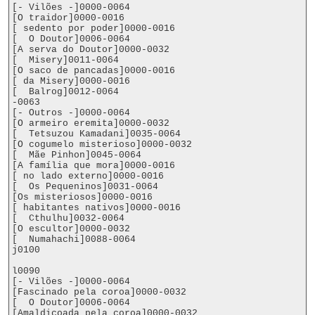
[- Vilões -]0000-0064

[O traidor]0000-0016

[ sedento por poder]0000-0016

[  O Doutor]0006-0064

[A serva do Doutor]0000-0032

[  Misery]0011-0064

[O saco de pancadas]0000-0016

[ da Misery]0000-0016

[  Balrog]0012-0064

-0063

[- Outros -]0000-0064

[O armeiro eremita]0000-0032

[  Tetsuzou Kamadani]0035-0064

[O cogumelo misterioso]0000-0032

[  Mãe Pinhon]0045-0064

[A família que mora]0000-0016

[ no lado externo]0000-0016

[  Os Pequeninos]0031-0064

[Os misteriosos]0000-0016

[ habitantes nativos]0000-0016

[  Cthulhu]0032-0064

[O escultor]0000-0032

[  Numahachi]0088-0064

j0100

l0090

[- Vilões -]0000-0064

[Fascinado pela coroa]0000-0032

[  O Doutor]0006-0064

[Amaldiçoada pela coroa]0000-0032
