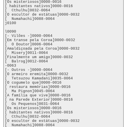
[Os misteriosos]0000-0016

[ habitantes nativos]0000-0016

[  Cthulhu]0032-0064

[O escultor de estátuas]0000-0032

[  Numahachi]0088-0064

j0100

l0090

[- Vilões -]0000-0064

[Em transe pela Coroa]0000-0032

[  O Doutor]0006-0064

[Amaldiçoada pela Coroa]0000-0032

[  Misery]0011-0064

[Finalmente um amigo]0000-0032

[  Balrog]0012-0064

-0063

[- Outros -]0000-0064

[O armeiro eremita]0000-0032

[  Tetsuzou Kamadani]0035-0064

[O cogumelo que]0000-0016

[ restaura memórias]0000-0016

[  Ma Pignon]0045-0064

[A família que vive]0000-0016

[ na Parede Exterior]0000-0016

[  Os Pequenos]0031-0064

[Os misteriosos]0000-0016

[ habitantes nativos]0000-0016

[  Cthulhu]0032-0064

[O escultor de estátuas]0000-0032

[  Numahachi]0088-0064
