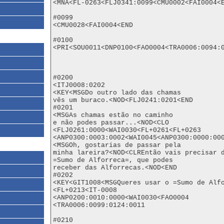
<MNA<FL-0263<FLJ0341:0099<CMU0002<FAI0004<E
#0099

<CMU0028<FAI0004<END

#0100

<PRI<SOU0011<DNP0100<FAO0004<TRA0006:0094:0
#0200

<ITJ0008:0202

<KEY<MSGDo outro lado das chamas

vês um buraco.<NOD<FLJ0241:0201<END

#0201

<MSGAs chamas estão no caminho

e não podes passar...<NOD<CLO

<FLJ0261:0000<WAI0030<FL+0261<FL+0263

<ANP0300:0003:0002<WAI0045<ANP0300:0000:000
<MSGOh, gostarias de passar pela

minha lareira?<NOD<CLREntão vais precisar d
=Sumo de Alforreca=, que podes

receber das Alforrecas.<NOD<END

#0202

<KEY<GIT1008<MSGQueres usar o =Sumo de Alfo
<FL+0213<IT-0008

<ANP0200:0010:0000<WAI0030<FAO0004

<TRA0006:0099:0124:0011

#0210
