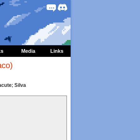
Forum
Discord
ks
Media
Links
aco)
cute; Silva