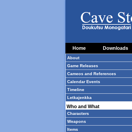
Home
Downloads
About
Game Releases
Cameos and References
Calendar Events
Timeline
Letkajenkka
Who and What
Characters
Weapons
Items