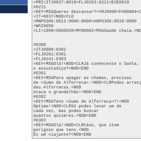
<PRI<ITJ0037:0019<FLJ0263:0211<EVE0019

#0211

<KEY<MSGQueres descansar?<YNJ0000<FAO0004<
<IT+0037<NOD<CLO

<MNP0300:0012:0006:0000<ANP0300:0010:0000

<WAI0050

<LI+1000<SOU0020<MYD0002<MSGSaúde cheia.<NO
#0300

<ITJ0008:0302

<FLJ0261:0301

<FLJ0241:0303

<KEY<MSGOlá!<NOD<CLRJá conheceste o Santa,

o assustadiço?<NOD<END

#0301

<KEY<MSGPara apagar as chamas, precisas

de =Sumo de Alforreca=.<NOD<CLRPodes arranj
das Alforrecas.<NOD

Ataca o grandalhão!<NOD<END

#0302

<KEY<MSGTens =Sumo de Alforreca=?!<NOD

Óptimo!<NOD<CLRSó podes levar um de

cada vez, mas podes buscar

quantos quiseres.<NOD<END

#0303

<KEY<MSGOlá!<NOD<CLRCéus, que item

perigoso que tens.<NOD

És um viajante?<NOD<END