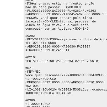
#0201

<MSGAs chamas estão na frente, então

não dá para passar...<NOD<CLO

<FLJ0261:0000<WAI0030<FL+0261<FL+0263

<ANP0300:0003:0002<WAI0045<ANP0300:0000:000
<MSGOh, você quer passar pela minha

lareira?<NOD<CLREntão vai precisar do

=Suco de Água-Viva= que você pode

conseguir com as Aguitas.<NOD<END

#0202

<KEY<GIT1008<MSGDeseja usar o =Suco de Água
<FL+0213<IT-0008

<ANP0200:0010:0000<WAI0030<FAO0004

<TRA0006:0099:0124:0011

#0210

<PRI<ITJ0037:0019<FLJ0263:0211<EVE0019

#0211

<KEY<MSG

Você quer descansar?<YNJ0000<FAO0004<CMU00
<IT+0037<NOD<CLO

<MNP0300:0012:0006:0000<ANP0300:0010:0000

<WAI0050

<LI+1000<SOU0020<MYD0002<MSGSaúde recupera
<NOD<CLO<RMU<FAI0004<END

#0300

<ITJ0008:0302
