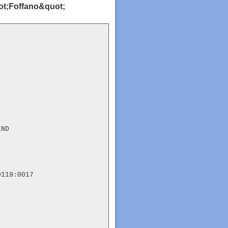
uot;Foffano&quot;
ND

119:0017
