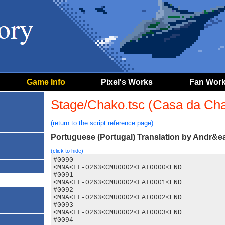
Game Info
Pixel's Works
Fan Wor
Stage/Chako.tsc (Casa da Ch
(return to the script reference page)
Portuguese (Portugal) Translation by Andr&ea
(click to hide)
#0090

<MNA<FL-0263<CMU0002<FAI0000<END

#0091

<MNA<FL-0263<CMU0002<FAI0001<END

#0092

<MNA<FL-0263<CMU0002<FAI0002<END

#0093

<MNA<FL-0263<CMU0002<FAI0003<END

#0094
