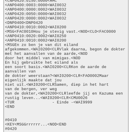
<CNP0420:0150:0000<HMC

<ANP0400:0003:0000<WAI0032

<ANP0400:0000:0002<WAI0032

<ANP0420:0050:0000<WAI0032

<ANP0420:0000:0002<WAI0032

<DNP0400<DNP0420

<ANP0410:0010:0002<WAI0200

<MSG<FAC0010Hou je stevig vast.<NOD<CLO<FAC0000

<ANP0410:0020:0002<WAI0250

<ANP0410:0010:0002<WAI0200

<MSGEn zo ben je van dit eiland

afgekommen.<WAI0200<CLRVlak daarna, begon de dokter

met het aanvallen van de aarde,<NOD

door het middel van mimigas.<NOD

En hij gebruikte het eiland als

een soort basis.<WAI0200<CLRKon de aarde de 
aanvallen van

de dokter weerstaan?<WAI0200<CLR<FAO0002Maar 
eigenlijk maakte dat jou

niet uit.<WAI0200<CLRSamen, diep in het hart

van de bergen, ver weg

van de dokter,<WAI0200<CLRleefde jij en Kazuma een

rustig leven...<WAI0200<CLR<CMU0026

<TUR                - Einde -<WAI9999

<END

#0410

<KEY<MSGGrrrrrr...<NOD<END

#0420
