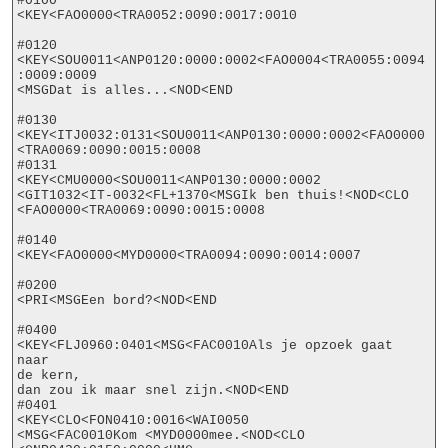
#0100

<KEY<FAO0000<TRA0052:0090:0017:0010

#0120

<KEY<SOU0011<ANP0120:0000:0002<FAO0004<TRA0055:0094
:0009:0009

<MSGDat is alles...<NOD<END

#0130

<KEY<ITJ0032:0131<SOU0011<ANP0130:0000:0002<FAO0000
<TRA0069:0090:0015:0008

#0131

<KEY<CMU0000<SOU0011<ANP0130:0000:0002

<GIT1032<IT-0032<FL+1370<MSGIk ben thuis!<NOD<CLO

<FAO0000<TRA0069:0090:0015:0008

#0140

<KEY<FAO0000<MYD0000<TRA0094:0090:0014:0007

#0200

<PRI<MSGEen bord?<NOD<END

#0400

<KEY<FLJ0960:0401<MSG<FAC0010Als je opzoek gaat 
naar

de kern,

dan zou ik maar snel zijn.<NOD<END

#0401

<KEY<CLO<FON0410:0016<WAI0050

<MSG<FAC0010Kom <MYD0000mee.<NOD<CLO
