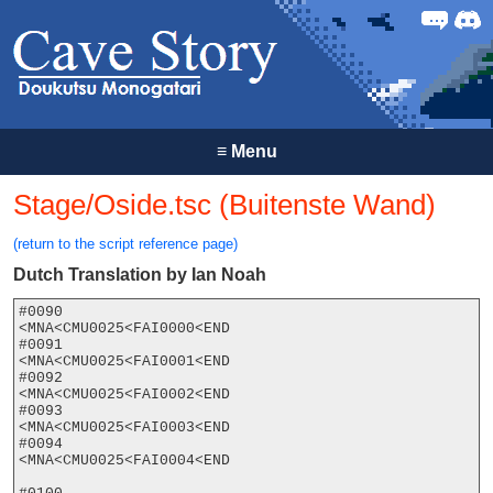
Forum
Discor
≡
Menu
Stage/Oside.tsc (Buitenste Wand)
(return to the script reference page)
Dutch Translation by Ian Noah
#0090

<MNA<CMU0025<FAI0000<END

#0091

<MNA<CMU0025<FAI0001<END

#0092

<MNA<CMU0025<FAI0002<END

#0093

<MNA<CMU0025<FAI0003<END

#0094

<MNA<CMU0025<FAI0004<END
