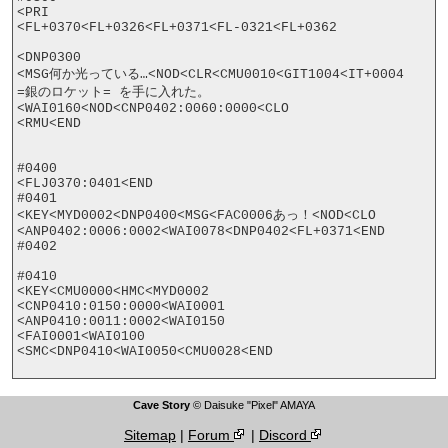
<PRI

<FL+0370<FL+0326<FL+0371<FL-0321<FL+0362

<DNP0300

<MSG何か光っている…<NOD<CLR<CMU0010<GIT1004<IT+0004

=銀のロケット= を手に入れた。
<WAI0160<NOD<CNP0402:0060:0000<CLO

<RMU<END

#0400

<FLJ0370:0401<END

#0401

<KEY<MYD0002<DNP0400<MSG<FAC0006あっ！<NOD<CLO

<ANP0402:0006:0002<WAI0078<DNP0402<FL+0371<END

#0402

#0410

<KEY<CMU0000<HMC<MYD0002

<CNP0410:0150:0000<WAI0001

<ANP0410:0011:0002<WAI0150

<FAI0001<WAI0100

<SMC<DNP0410<WAI0050<CMU0028<END

Cave Story
© Daisuke "Pixel" AMAYA
Sitemap
|
Forum
|
Discord