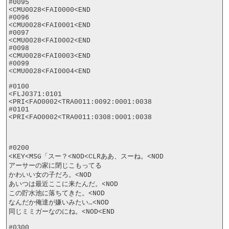
#0095

<CMU0028<FAI0000<END

#0096

<CMU0028<FAI0001<END

#0097

<CMU0028<FAI0002<END

#0098

<CMU0028<FAI0003<END

#0099

<CMU0028<FAI0004<END

#0100

<FLJ0371:0101

<PRI<FAO0002<TRA0011:0092:0001:0038

#0101

<PRI<FAO0002<TRA0011:0308:0001:0038

#0200

<KEY<MSG「スー？<NOD<CLRああ、スーね。<NOD

アーサーの家に閉じこもってる

かわいい女の子だろ。<NOD

あいつは最近ここに来たんだ。<NOD

この貯水池に落ちてきた。<NOD

なんだか俺達が嫌いみたい…<NOD

同じミミガーなのにね。<NOD<END

#0300
