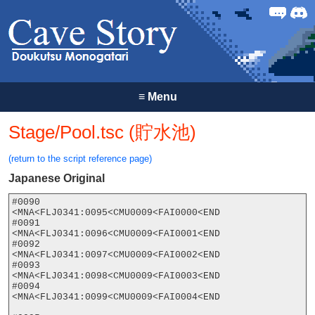
Forum
Discor
≡
Menu
Stage/Pool.tsc (貯水池)
(return to the script reference page)
Japanese Original
#0090

<MNA<FLJ0341:0095<CMU0009<FAI0000<END

#0091

<MNA<FLJ0341:0096<CMU0009<FAI0001<END

#0092

<MNA<FLJ0341:0097<CMU0009<FAI0002<END

#0093

<MNA<FLJ0341:0098<CMU0009<FAI0003<END

#0094

<MNA<FLJ0341:0099<CMU0009<FAI0004<END
