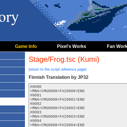
Game Info
Pixel's Works
Fan Wor
Stage/Frog.tsc (Kumi)
(return to the script reference page)
Finnish Translation by JP32
#0090

<MNA<CMU0008<FAI0000<END

#0091

<MNA<CMU0008<FAI0001<END

#0092

<MNA<CMU0008<FAI0002<END

#0093

<MNA<CMU0008<FAI0003<END

#0094

<MNA<CMU0008<FAI0004<END
