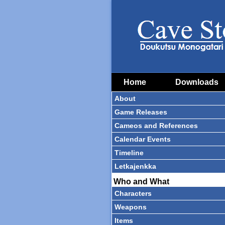
Home
Downloads
About
Game Releases
Cameos and References
Calendar Events
Timeline
Letkajenkka
Who and What
Characters
Weapons
Items