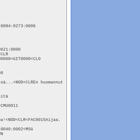
0094:0273:0006

021:0000

CLR

0000<GIT0000<CLO

0

sä...<NOD<CLREn huomannut 
itä 

CMU0011

pa!<NOD<CLR<FAC0015Aijaa.
0040:0002<MSG

N
