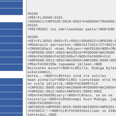
#0100

<PRI<FLJ0500:0101

<SOU0011<CNP0100:0018:0002<FAO0004<TRA0006:
#0101

<PRI<MSGEt voi edelleenkään paeta!<NOD<END

#0200

<KEY<FLJ0501:0001<FL+0501<SOU0022<CNP0200:0
<MSGAvasit aarrearkun.<NOD<GIT1011<IT+0011<
<CMU0010Sait =Kumi Pohjan=!<WAI0160<NOD<CMU
<CNP0500:0067:0002<WAI0010<MYD0000<WAI0090

<MSG<FAC0000<FAC0015Oho?<NOD<FAC0000<CLO

<ANP0500:0013:0002<WAI0050<ANP1000:0008:000
<MSG<FAC0015Me tapaamme jälleen.<NOD

Muistatko minut?<NOD<CLRKyllä, Mimiga Kyläs
aikaisemmin,

mutta...<NOD<CLREtkös sinä ole sotilas

maan pinnalta?<NOD<CLREn tienytkään että he
on vielä jäljellä.<NOD<FAC0000<CLO

<CNP0201:0009:0002<WAI0088<MYD0000<WAI0050<
<CNP0201:0012:0002<ANP0201:0000:0002

<MSG<FAC0005Misery!<NOD<CLRVaro, se on se

taistelia!<NOD<CLRVahvempi kuin Mimiga, jo
<NOD<FAC0000<CLO

<WAI0020<ANP0500:0025:0000<WAI0050<ANP0201:
<FAC0023!!!<NOD<CLR<FAC0015Sotilaat on SINU
tehtäväsi.<NOD
