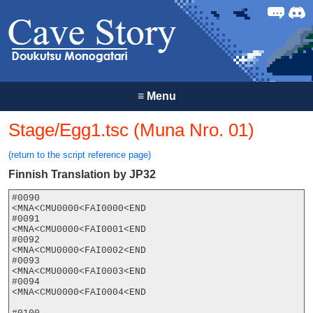
Forum
Discor
≡
Menu
Stage/Egg1.tsc (Muna Nro. 01)
(return to the script reference page)
Finnish Translation by JP32
#0090

<MNA<CMU0000<FAI0000<END

#0091

<MNA<CMU0000<FAI0001<END

#0092

<MNA<CMU0000<FAI0002<END

#0093

<MNA<CMU0000<FAI0003<END

#0094

<MNA<CMU0000<FAI0004<END
