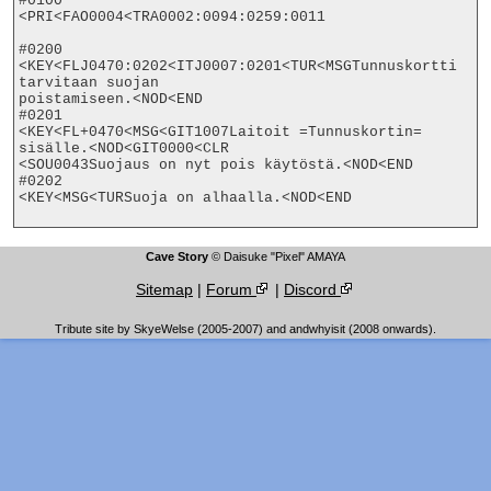
#0100

<PRI<FAO0004<TRA0002:0094:0259:0011

#0200

<KEY<FLJ0470:0202<ITJ0007:0201<TUR<MSGTunnuskortti 
tarvitaan suojan

poistamiseen.<NOD<END

#0201

<KEY<FL+0470<MSG<GIT1007Laitoit =Tunnuskortin= 
sisälle.<NOD<GIT0000<CLR

<SOU0043Suojaus on nyt pois käytöstä.<NOD<END

#0202

<KEY<MSG<TURSuoja on alhaalla.<NOD<END

Cave Story
© Daisuke "Pixel" AMAYA
Sitemap
|
Forum
|
Discord
Tribute site by SkyeWelse (2005-2007) and andwhyisit (2008 onwards).