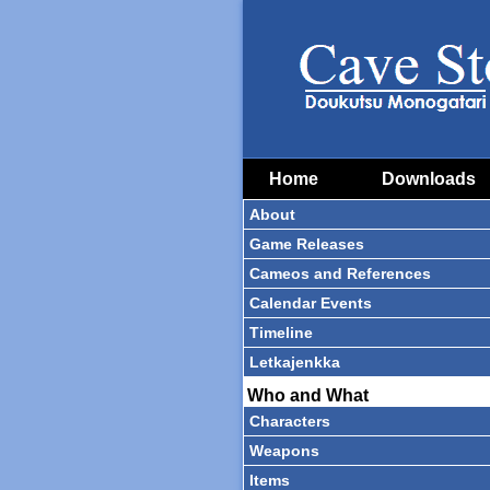
Home
Downloads
About
Game Releases
Cameos and References
Calendar Events
Timeline
Letkajenkka
Who and What
Characters
Weapons
Items