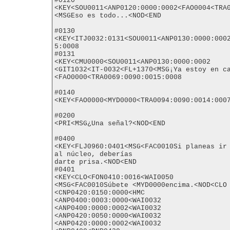
#0120

<KEY<SOU0011<ANP0120:0000:0002<FAO0004<TRA0
<MSGEso es todo...<NOD<END

#0130

<KEY<ITJ0032:0131<SOU0011<ANP0130:0000:000
5:0008

#0131

<KEY<CMU0000<SOU0011<ANP0130:0000:0002

<GIT1032<IT-0032<FL+1370<MSG¡Ya estoy en ca
<FAO0000<TRA0069:0090:0015:0008

#0140

<KEY<FAO0000<MYD0000<TRA0094:0090:0014:0007
#0200

<PRI<MSG¿Una señal?<NOD<END

#0400

<KEY<FLJ0960:0401<MSG<FAC0010Si planeas ir 
al núcleo, deberías

darte prisa.<NOD<END

#0401

<KEY<CLO<FON0410:0016<WAI0050

<MSG<FAC0010Súbete <MYD0000encima.<NOD<CLO

<CNP0420:0150:0000<HMC

<ANP0400:0003:0000<WAI0032

<ANP0400:0000:0002<WAI0032

<ANP0420:0050:0000<WAI0032

<ANP0420:0000:0002<WAI0032
