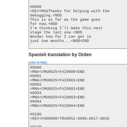
#0600

<KEY<MSGThanks for helping with the

debugging.<NOD

This is as far as the game goes

for now.<NOD

I'm thinking I'll make this next

stage the last one.<NOD

Wonder how far I can get in

just two months...<NOD<END

Spanish translation by Orden
(click to hide)
#0090

<MNA<CMU0025<FAI0000<END

#0091

<MNA<CMU0025<FAI0001<END

#0092

<MNA<CMU0025<FAI0002<END

#0093

<MNA<CMU0025<FAI0003<END

#0094

<MNA<CMU0025<FAI0004<END

#0100

<KEY<FAO0000<TRA0052:0090:0017:0010
