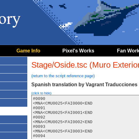
Game Info
Pixel's Works
Fan Wor
Stage/Oside.tsc (Muro Exterio
(return to the script reference page)
Spanish translation by Vagrant Traducciones
(click to hide)
#0090

<MNA<CMU0025<FAI0000<END

#0091

<MNA<CMU0025<FAI0001<END

#0092

<MNA<CMU0025<FAI0002<END

#0093

<MNA<CMU0025<FAI0003<END

#0094
