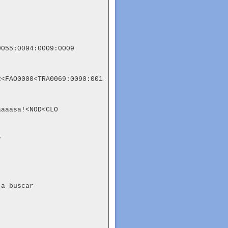
055:0094:0009:0009

2<FAO0000<TRA0069:0090:001
aaasa!<NOD<CLO



a buscar
