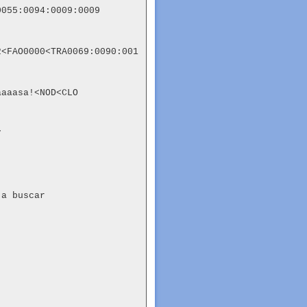
055:0094:0009:0009

2<FAO0000<TRA0069:0090:001
aaasa!<NOD<CLO



a buscar
