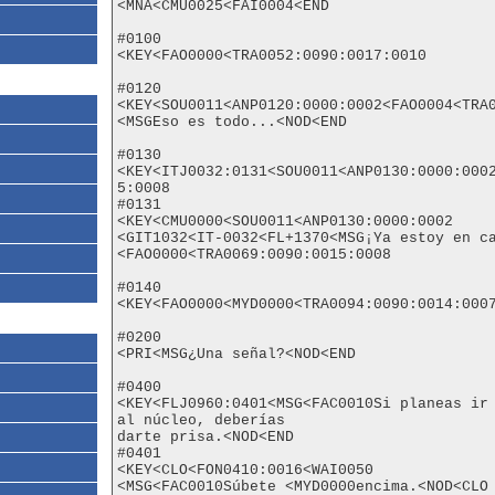
<MNA<CMU0025<FAI0004<END

#0100

<KEY<FAO0000<TRA0052:0090:0017:0010

#0120

<KEY<SOU0011<ANP0120:0000:0002<FAO0004<TRA0
<MSGEso es todo...<NOD<END

#0130

<KEY<ITJ0032:0131<SOU0011<ANP0130:0000:000
5:0008

#0131

<KEY<CMU0000<SOU0011<ANP0130:0000:0002

<GIT1032<IT-0032<FL+1370<MSG¡Ya estoy en ca
<FAO0000<TRA0069:0090:0015:0008

#0140

<KEY<FAO0000<MYD0000<TRA0094:0090:0014:0007
#0200

<PRI<MSG¿Una señal?<NOD<END

#0400

<KEY<FLJ0960:0401<MSG<FAC0010Si planeas ir 
al núcleo, deberías

darte prisa.<NOD<END

#0401

<KEY<CLO<FON0410:0016<WAI0050

<MSG<FAC0010Súbete <MYD0000encima.<NOD<CLO
