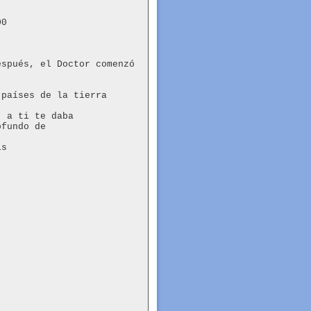
0

spués, el Doctor comenzó 
países de la tierra

 a ti te daba

fundo de

s
