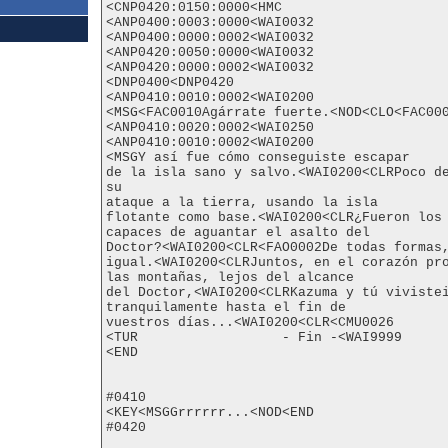
<CNP0420:0150:0000<HMC

<ANP0400:0003:0000<WAI0032

<ANP0400:0000:0002<WAI0032

<ANP0420:0050:0000<WAI0032

<ANP0420:0000:0002<WAI0032

<DNP0400<DNP0420

<ANP0410:0010:0002<WAI0200

<MSG<FAC0010Agárrate fuerte.<NOD<CLO<FAC000
<ANP0410:0020:0002<WAI0250

<ANP0410:0010:0002<WAI0200

<MSGY así fue cómo conseguiste escapar

de la isla sano y salvo.<WAI0200<CLRPoco de
su

ataque a la tierra, usando la isla

flotante como base.<WAI0200<CLR¿Fueron los 
capaces de aguantar el asalto del

Doctor?<WAI0200<CLR<FAO0002De todas formas,
igual.<WAI0200<CLRJuntos, en el corazón pro
las montañas, lejos del alcance

del Doctor,<WAI0200<CLRKazuma y tú vivistei
tranquilamente hasta el fin de

vuestros días...<WAI0200<CLR<CMU0026

<TUR                  - Fin -<WAI9999

<END

#0410

<KEY<MSGGrrrrrr...<NOD<END

#0420
