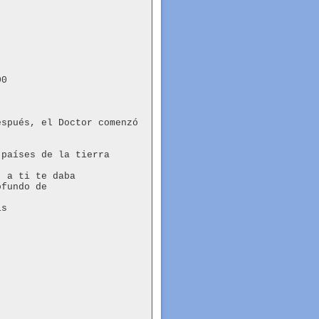
0

spués, el Doctor comenzó 
países de la tierra

 a ti te daba

fundo de

s
