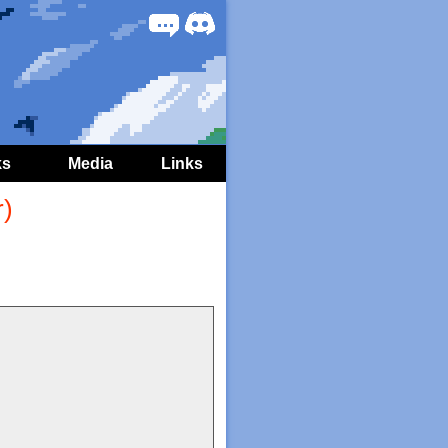
Forum
Discord
ks
Media
Links
r)