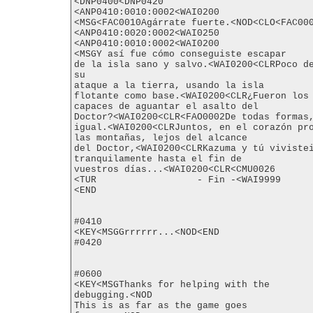
<DNP0400<DNP0420

<ANP0410:0010:0002<WAI0200

<MSG<FAC0010Agárrate fuerte.<NOD<CLO<FAC000
<ANP0410:0020:0002<WAI0250

<ANP0410:0010:0002<WAI0200

<MSGY así fue cómo conseguiste escapar

de la isla sano y salvo.<WAI0200<CLRPoco de
su

ataque a la tierra, usando la isla

flotante como base.<WAI0200<CLR¿Fueron los 
capaces de aguantar el asalto del

Doctor?<WAI0200<CLR<FAO0002De todas formas,
igual.<WAI0200<CLRJuntos, en el corazón pro
las montañas, lejos del alcance

del Doctor,<WAI0200<CLRKazuma y tú vivistei
tranquilamente hasta el fin de

vuestros días...<WAI0200<CLR<CMU0026

<TUR                  - Fin -<WAI9999

<END

#0410

<KEY<MSGGrrrrrr...<NOD<END

#0420

#0600

<KEY<MSGThanks for helping with the

debugging.<NOD

This is as far as the game goes
