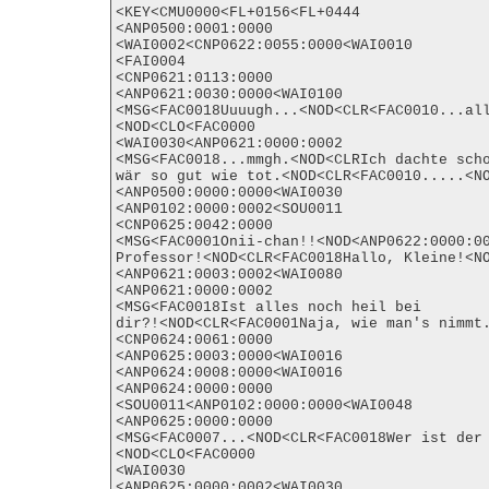
<KEY<CMU0000<FL+0156<FL+0444

<ANP0500:0001:0000

<WAI0002<CNP0622:0055:0000<WAI0010

<FAI0004

<CNP0621:0113:0000

<ANP0621:0030:0000<WAI0100

<MSG<FAC0018Uuuugh...<NOD<CLR<FAC0010...al
<NOD<CLO<FAC0000

<WAI0030<ANP0621:0000:0002

<MSG<FAC0018...mmgh.<NOD<CLRIch dachte scho
wär so gut wie tot.<NOD<CLR<FAC0010.....<NO
<ANP0500:0000:0000<WAI0030

<ANP0102:0000:0002<SOU0011

<CNP0625:0042:0000

<MSG<FAC0001Onii-chan!!<NOD<ANP0622:0000:00
Professor!<NOD<CLR<FAC0018Hallo, Kleine!<NO
<ANP0621:0003:0002<WAI0080

<ANP0621:0000:0002

<MSG<FAC0018Ist alles noch heil bei

dir?!<NOD<CLR<FAC0001Naja, wie man's nimmt.
<CNP0624:0061:0000

<ANP0625:0003:0000<WAI0016

<ANP0624:0008:0000<WAI0016

<ANP0624:0000:0000

<SOU0011<ANP0102:0000:0000<WAI0048

<ANP0625:0000:0000

<MSG<FAC0007...<NOD<CLR<FAC0018Wer ist der
<NOD<CLO<FAC0000

<WAI0030

<ANP0625:0000:0002<WAI0030
