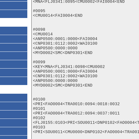
<MNA<FLJ0341:0095<CMU0002<FAI0004<END

#0095

<CMU0014<FAI0004<END

#0098

<CMU0014

<ANP0500:0001:0000<FAI0004

<CNP0301:0112:0002<WAI0100

<ANP0500:0000:0000

<MYD0002<SMC<DNP0301<END

#0099

<KEY<MNA<FLJ0341:0098<CMU0002

<ANP0500:0001:0000<FAI0004

<CNP0301:0112:0002<WAI0100

<ANP0500:0000:0000

<MYD0002<SMC<DNP0301<END

#0100

<PRI<FAO0004<TRA0010:0094:0018:0032

#0101

<PRI<FAO0004<TRA0012:0094:0037:0011

#0102

<FLJ0155:0103<PRI<SOU0011<DNP0102<FAO0004<T
#0103

<PRI<SOU0011<CMU0000<DNP0102<FAO0004<TRA001