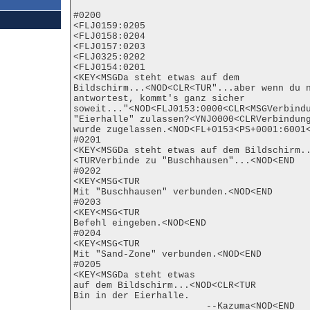
#0200

<FLJ0159:0205

<FLJ0158:0204

<FLJ0157:0203

<FLJ0325:0202

<FLJ0154:0201

<KEY<MSGDa steht etwas auf dem

Bildschirm...<NOD<CLR<TUR"...aber wenn du n
antwortest, kommt's ganz sicher

soweit..."<NOD<FLJ0153:0000<CLR<MSGVerbindu
"Eierhalle" zulassen?<YNJ0000<CLRVerbindung
wurde zugelassen.<NOD<FL+0153<PS+0001:6001<
#0201

<KEY<MSGDa steht etwas auf dem Bildschirm..
<TURVerbinde zu "Buschhausen"...<NOD<END

#0202

<KEY<MSG<TUR

Mit "Buschhausen" verbunden.<NOD<END

#0203

<KEY<MSG<TUR

Befehl eingeben.<NOD<END

#0204

<KEY<MSG<TUR

Mit "Sand-Zone" verbunden.<NOD<END

#0205

<KEY<MSGDa steht etwas

auf dem Bildschirm...<NOD<CLR<TUR

Bin in der Eierhalle.

                        --Kazuma<NOD<END
