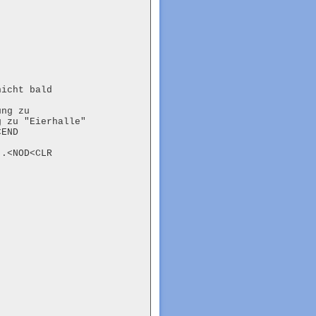
icht bald

ng zu

 zu "Eierhalle"

END

.<NOD<CLR
