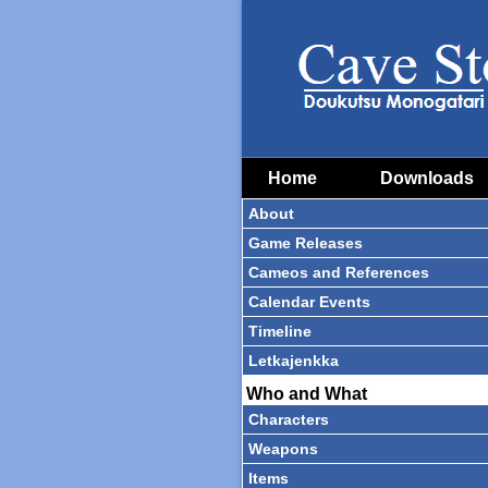
Home
Downloads
About
Game Releases
Cameos and References
Calendar Events
Timeline
Letkajenkka
Who and What
Characters
Weapons
Items