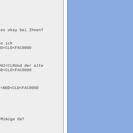
les okay bei Ihnen?
n ich

D<CLO<FAC0000

02<CLRUnd der alte 
D<CLO<FAC0000

<NOD<CLO<FAC0000

 Mimiga da?