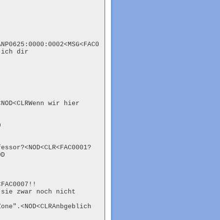
ANP0625:0000:0002<MSG<FAC0
ich dir

NOD<CLRWenn wir hier 


fessor?<NOD<CLR<FAC0001?
D

<FAC0007!!
sie zwar noch nicht

one".<NOD<CLRAnbgeblich 