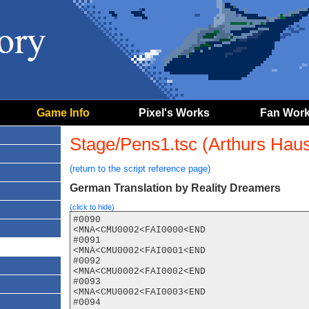
Game Info
Pixel's Works
Fan Wor
Stage/Pens1.tsc (Arthurs Haus
(return to the script reference page)
German Translation by Reality Dreamers
(click to hide)
#0090

<MNA<CMU0002<FAI0000<END

#0091

<MNA<CMU0002<FAI0001<END

#0092

<MNA<CMU0002<FAI0002<END

#0093

<MNA<CMU0002<FAI0003<END

#0094
