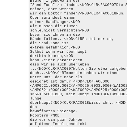
Blumen irgendwo in der

"Sand-Zone" zu finden.<NOD<CLR<FAC0007Die S
meinen, dort werden

wir den Doktor finden?<NOD<CLR<FAC0018Nun, 
Oder zumindest einen

seiner Handlanger.<NOD

Wir müssen die Blumen

schleunigst vernichten<NOD

bevor sie ihnen in die

Hände fallen...<NOD<CLREs ist nur so,

die Sand-Zone ist

extrem gefährlich.<NOD

Selbst wenn wir überhaupt

dorthin kommen,<NOD

kann keiner garantieren,

dass wir es auch überleben

...<NOD<CLR<FAC0007Wollen Sie etwa aufgeben
doch...<NOD<CLRImmerhin haben wir einen

unter uns, der mehr als

geeignet ist dafür.<NOD<CLO<FAC0000

<ANP0621:0003:0002<ANP0625:0003:0000<WAI002
<ANP0621:0000:0002<WAI0002<ANP0625:0000:000
<MSG<FAC0018Du, mein Junge.<NOD<CLR<CMU0002
Junge

überhaupt?<NOD<CLR<FAC0018Wisst ihr...<NOD<
den

bewaffneten Spionage-

Robotern,<NOD

die vor ein paar Jahren

auf diese Insel geschickt
