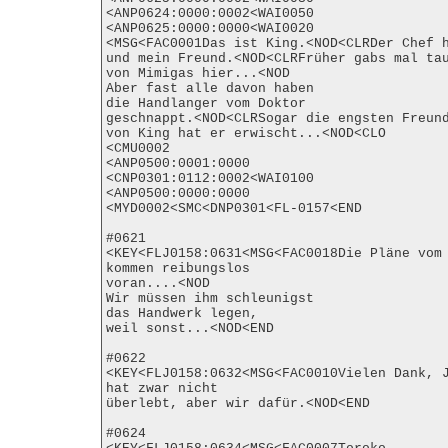
<ANP0624:0000:0002<WAI0050

<ANP0625:0000:0000<WAI0020

<MSG<FAC0001Das ist King.<NOD<CLRDer Chef h
und mein Freund.<NOD<CLRFrüher gabs mal tau
von Mimigas hier...<NOD

Aber fast alle davon haben

die Handlanger vom Doktor

geschnappt.<NOD<CLRSogar die engsten Freund
von King hat er erwischt...<NOD<CLO

<CMU0002

<ANP0500:0001:0000

<CNP0301:0112:0002<WAI0100

<ANP0500:0000:0000

<MYD0002<SMC<DNP0301<FL-0157<END

#0621

<KEY<FLJ0158:0631<MSG<FAC0018Die Pläne vom 
kommen reibungslos

voran....<NOD

Wir müssen ihm schleunigst

das Handwerk legen,

weil sonst...<NOD<END

#0622

<KEY<FLJ0158:0632<MSG<FAC0010Vielen Dank, J
hat zwar nicht

überlebt, aber wir dafür.<NOD<END

#0624
