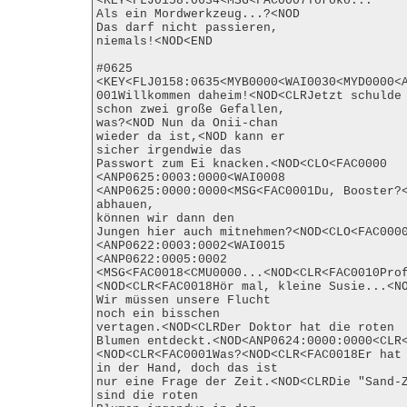
<KEY<FLJ0158:0634<MSG<FAC0007Toroko...

Als ein Mordwerkzeug...?<NOD

Das darf nicht passieren,

niemals!<NOD<END

#0625

<KEY<FLJ0158:0635<MYB0000<WAI0030<MYD0000<
001Willkommen daheim!<NOD<CLRJetzt schulde 
schon zwei große Gefallen,

was?<NOD Nun da Onii-chan

wieder da ist,<NOD kann er

sicher irgendwie das

Passwort zum Ei knacken.<NOD<CLO<FAC0000

<ANP0625:0003:0000<WAI0008

<ANP0625:0000:0000<MSG<FAC0001Du, Booster?<
abhauen,

können wir dann den

Jungen hier auch mitnehmen?<NOD<CLO<FAC0000
<ANP0622:0003:0002<WAI0015

<ANP0622:0005:0002

<MSG<FAC0018<CMU0000...<NOD<CLR<FAC0010Pro
<NOD<CLR<FAC0018Hör mal, kleine Susie...<NO
Wir müssen unsere Flucht

noch ein bisschen

vertagen.<NOD<CLRDer Doktor hat die roten

Blumen entdeckt.<NOD<ANP0624:0000:0000<CLR
<NOD<CLR<FAC0001Was?<NOD<CLR<FAC0018Er hat 
in der Hand, doch das ist

nur eine Frage der Zeit.<NOD<CLRDie "Sand-Z
sind die roten
