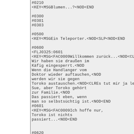
#0210

<KEY<MSGBlumen...?<NOD<END

#0300

#0301

#0303

#0500

<KEY<MSGEin Teleporter.<NOD<SLP<NOD<END

#0600

<FLJ0325:0601

<KEY<MSG<FAC0009Willkommen zurück...<NOD<CL
Wir haben sie draußen im

Käfig eingesperrt.<NOD

Wenn die Handlanger vom

Doktor wieder auftauchen,<NOD

werden wir sie gegen

Toroko austauschen.<NOD<CLREs tut mir ja le
Sue, aber Toroko gehört

zur Familie.<NOD

Das passiert eben, wenn

man so selbstsüchtig ist.<NOD<END

#0601

<KEY<MSG<FAC0009Ich hoffe nur,

Toroko ist nichts

passiert...<NOD<END

#0620
