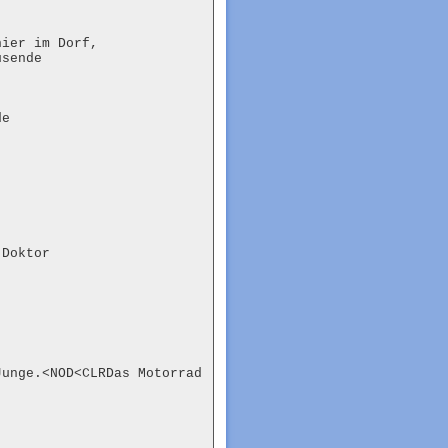
ier im Dorf,

sende

e

Doktor

unge.<NOD<CLRDas Motorrad 